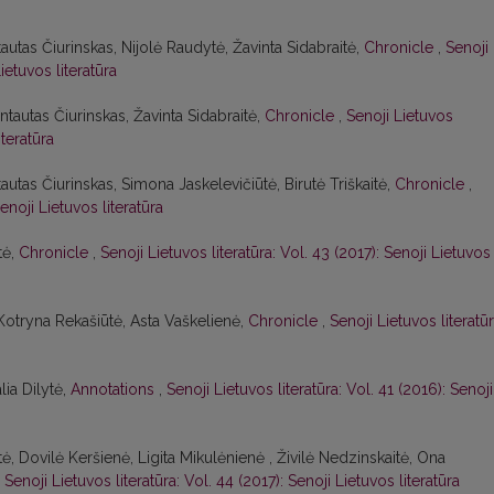
tautas Čiurinskas, Nijolė Raudytė, Žavinta Sidabraitė,
Chronicle
,
Senoji
ietuvos literatūra
ntautas Čiurinskas, Žavinta Sidabraitė,
Chronicle
,
Senoji Lietuvos
iteratūra
tautas Čiurinskas, Simona Jaskelevičiūtė, Birutė Triškaitė,
Chronicle
,
enoji Lietuvos literatūra
tė,
Chronicle
,
Senoji Lietuvos literatūra: Vol. 43 (2017): Senoji Lietuvos
 Kotryna Rekašiūtė, Asta Vaškelienė,
Chronicle
,
Senoji Lietuvos literatūr
lia Dilytė,
Annotations
,
Senoji Lietuvos literatūra: Vol. 41 (2016): Senoji
ė, Dovilė Keršienė, Ligita Mikulėnienė , Živilė Nedzinskaitė, Ona
,
Senoji Lietuvos literatūra: Vol. 44 (2017): Senoji Lietuvos literatūra