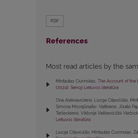
PDF
References
Most read articles by the sam
Mintautas Čiurinskas,
The Account of the 
(2024): Senoji Lietuvos literatūra
Ona Aleknavičienė, Liucija Citavičiūtė, M
Simona Mocejūnaitė- Vaitkienė, Jūratė Paj
Terleckienė, Viktorija Vaitkevičiūtė Verbic
Lietuvos literatūra
Liucija Citavičiūtė, Mintautas Čiurinskas, Ž