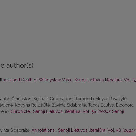
e author(s)
Illness and Death of Wladyslaw Vasa
,
Senoji Lietuvos literatūra: Vol. 5
intautas Čiurinskas, Kęstutis Gudmantas, Raimonda Meyer-Ravaitytė,
ėdienė, Kotryna Rekašiūtė, Žavinta Sidabraitė, Tadas Šaulys, Eleonora
kienė,
Chronicle
,
Senoji Lietuvos literatūra: Vol. 58 (2024): Senoji
avinta Sidabraitė,
Annotations
,
Senoji Lietuvos literatūra: Vol. 58 (2024):