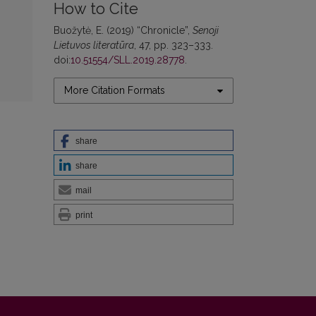
How to Cite
Buožytė, E. (2019) “Chronicle”,
Senoji
Lietuvos literatūra
, 47, pp. 323–333.
doi:
10.51554/SLL.2019.28778
.
More Citation Formats
share
share
mail
print