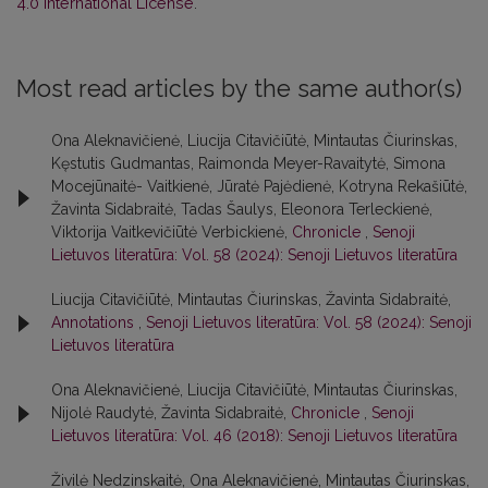
4.0 International License
.
Most read articles by the same author(s)
Ona Aleknavičienė, Liucija Citavičiūtė, Mintautas Čiurinskas,
Kęstutis Gudmantas, Raimonda Meyer-Ravaitytė, Simona
Mocejūnaitė- Vaitkienė, Jūratė Pajėdienė, Kotryna Rekašiūtė,
Žavinta Sidabraitė, Tadas Šaulys, Eleonora Terleckienė,
Viktorija Vaitkevičiūtė Verbickienė,
Chronicle
,
Senoji
Lietuvos literatūra: Vol. 58 (2024): Senoji Lietuvos literatūra
Liucija Citavičiūtė, Mintautas Čiurinskas, Žavinta Sidabraitė,
Annotations
,
Senoji Lietuvos literatūra: Vol. 58 (2024): Senoji
Lietuvos literatūra
Ona Aleknavičienė, Liucija Citavičiūtė, Mintautas Čiurinskas,
Nijolė Raudytė, Žavinta Sidabraitė,
Chronicle
,
Senoji
Lietuvos literatūra: Vol. 46 (2018): Senoji Lietuvos literatūra
Živilė Nedzinskaitė, Ona Aleknavičienė, Mintautas Čiurinskas,