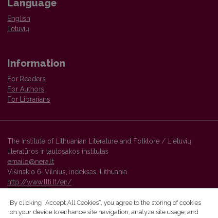
Language
English
lietuvių
Information
For Readers
For Authors
For Librarians
The Institute of Lithuanian Literature and Folklore / Lietuvių
literatūros ir tautosakos institutas
emailo@nera.lt
Višinskio 6, Vilnius, indeksas, Lithuania
http://www.llti.lt/en/
By clicking “Accept All Cookies”, you agree to the storing of cookies
on your device to enhance site navigation, analyze site usage, and
Vilnius University Press platform and metadata are distributed by