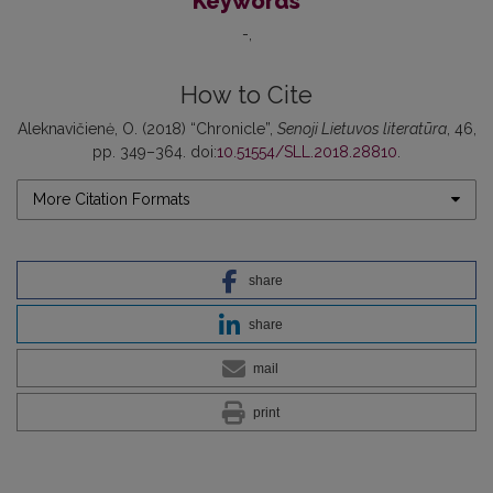
Keywords
-
How to Cite
Aleknavičienė, O. (2018) “Chronicle”,
Senoji Lietuvos literatūra
, 46,
pp. 349–364. doi:
10.51554/SLL.2018.28810
.
More Citation Formats
share
share
mail
print