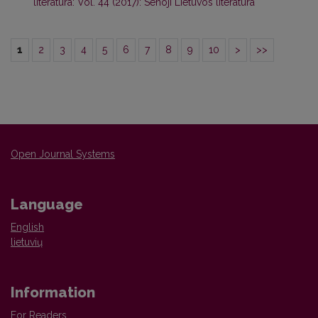
literatūra: Vol. 44 (2017): Senoji Lietuvos literatūra
1
2
3
4
5
6
7
8
9
10
>
>>
Open Journal Systems
Language
English
lietuvių
Information
For Readers