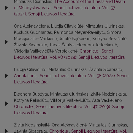
Mintautas Čiurinskas,
The Account of the Illness and Death
of Wladyslaw Vasa
,
Senoji Lietuvos literatūra: Vol. 57
(2024): Senoji Lietuvos literatūra
Ona Aleknavičienė, Liucija Citavičiūtė, Mintautas Čiurinskas,
Kęstutis Gudmantas, Raimonda Meyer-Ravaitytė, Simona
Mocejūnaitė- Vaitkienė, Jūratė Pajėdienė, Kotryna Rekašiūtė,
Žavinta Sidabraitė, Tadas Šaulys, Eleonora Terleckienė,
Viktorija Vaitkevičiūtė Verbickienė,
Chronicle
,
Senoji
Lietuvos literatūra: Vol. 58 (2024): Senoji Lietuvos literatūra
Liucija Citavičiūtė, Mintautas Čiurinskas, Žavinta Sidabraitė,
Annotations
,
Senoji Lietuvos literatūra: Vol. 58 (2024): Senoji
Lietuvos literatūra
Eleonora Buožytė, Mintautas Čiurinskas, Živilė Nedzinskaitė,
Kotryna Rekašiūtė, Viktorija Vaitkevičiūtė, Asta Vaškelienė,
Chronicle
,
Senoji Lietuvos literatūra: Vol. 47 (2019): Senoji
Lietuvos literatūra
Živilė Nedzinskaitė, Ona Aleknavičienė, Mintautas Čiurinskas,
Žavinta Sidabraitė,
Chronicle
,
Senoji Lietuvos literatūra: Vol.