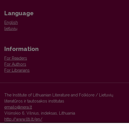
Language
English
lietuvių
Information
For Readers
For Authors
For Librarians
The Institute of Lithuanian Literature and Folklore / Lietuvių
literatūros ir tautosakos institutas
emailo@nera.lt
Višinskio 6, Vilnius, indeksas, Lithuania
http://www.llti.lt/en/