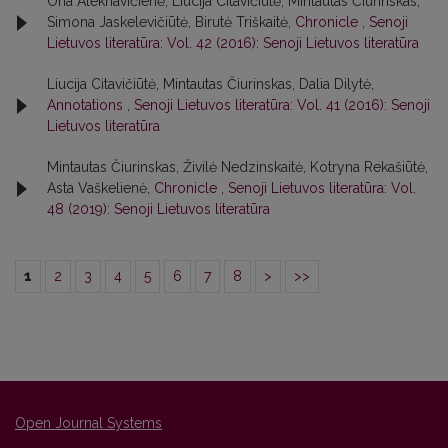
Ona Aleknavičienė, Liucija Citavičiūtė, Mintautas Čiurinskas,
Simona Jaskelevičiūtė, Birutė Triškaitė,
Chronicle
,
Senoji
Lietuvos literatūra: Vol. 42 (2016): Senoji Lietuvos literatūra
Liucija Citavičiūtė, Mintautas Čiurinskas, Dalia Dilytė,
Annotations
,
Senoji Lietuvos literatūra: Vol. 41 (2016): Senoji
Lietuvos literatūra
Mintautas Čiurinskas, Živilė Nedzinskaitė, Kotryna Rekašiūtė,
Asta Vaškelienė,
Chronicle
,
Senoji Lietuvos literatūra: Vol.
48 (2019): Senoji Lietuvos literatūra
1
2
3
4
5
6
7
8
>
>>
Open Journal Systems