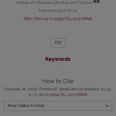
Institute of Lithuanian Literature and Folklore
Published 2017-06-30
https://doi.org/10.51554/SLL.2017.28846
PDF
Keywords
-
How to Cite
Čiurinskas, M. (2017) “Foreword”,
Senoji Lietuvos literatūra
, 43, pp.
11–13. doi:
10.51554/SLL.2017.28846
.
More Citation Formats