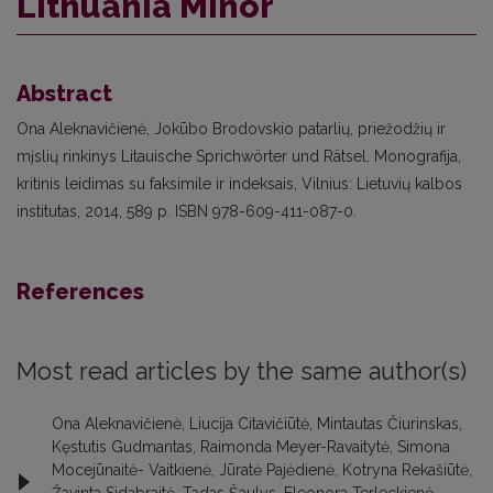
Lithuania Minor
Abstract
Ona Aleknavičienė, Jokūbo Brodovskio patarlių, priežodžių ir
mįslių rinkinys Litauische Sprichwörter und Rätsel. Monografija,
kritinis leidimas su faksimile ir indeksais, Vilnius: Lietuvių kalbos
institutas, 2014, 589 p. ISBN 978-609-411-087-0.
References
Most read articles by the same author(s)
Ona Aleknavičienė, Liucija Citavičiūtė, Mintautas Čiurinskas,
Kęstutis Gudmantas, Raimonda Meyer-Ravaitytė, Simona
Mocejūnaitė- Vaitkienė, Jūratė Pajėdienė, Kotryna Rekašiūtė,