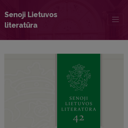
Small Genres of Folklore on Lithuania Minor
Senoji Lietuvos
literatūra