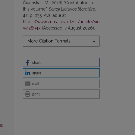
Čiurinskas, M. (2016) “Contributors to
this volume”,
Senoji Lietuvos literatūra
,
42, p. 235. Available at:
https://www.zurnalai.vu.lt/sll/article/vie
w/28943
(Accessed: 7 August 2026).
More Citation Formats
share
share
mail
print
a: