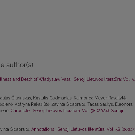
e author(s)
Illness and Death of Wladyslaw Vasa
,
Senoji Lietuvos literatūra: Vol. 5
intautas Čiurinskas, Kęstutis Gudmantas, Raimonda Meyer-Ravaitytė,
ėdienė, Kotryna Rekašiūtė, Žavinta Sidabraitė, Tadas Šaulys, Eleonora
kienė,
Chronicle
,
Senoji Lietuvos literatūra: Vol. 58 (2024): Senoji
avinta Sidabraitė,
Annotations
,
Senoji Lietuvos literatūra: Vol. 58 (2024):