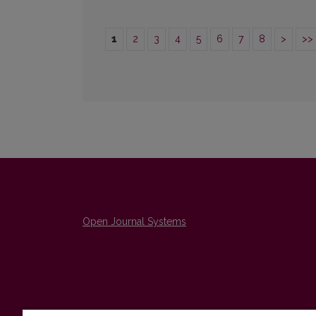
1
2
3
4
5
6
7
8
>
>>
Open Journal Systems