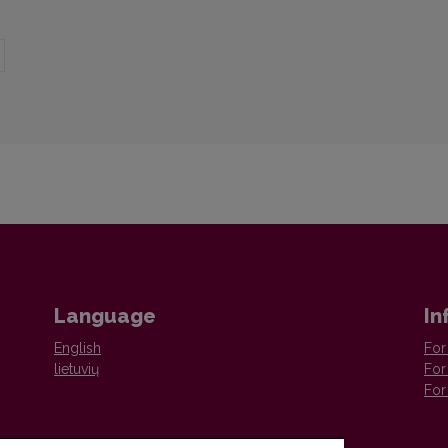
Language
In
English
For
lietuvių
For
For