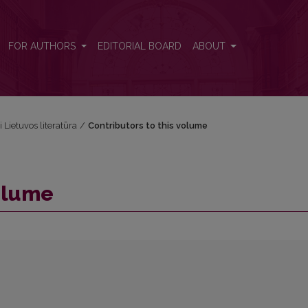
FOR AUTHORS
EDITORIAL BOARD
ABOUT
i Lietuvos literatūra
/
Contributors to this volume
volume