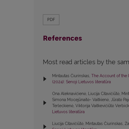
PDF
References
Most read articles by the sam
Mintautas Čiurinskas,
The Account of the 
(2024): Senoji Lietuvos literatūra
Ona Aleknavičienė, Liucija Citavičiūtė, M
Simona Mocejūnaitė- Vaitkienė, Jūratė Paj
Terleckienė, Viktorija Vaitkevičiūtė Verbic
Lietuvos literatūra
Liucija Citavičiūtė, Mintautas Čiurinskas, Ž