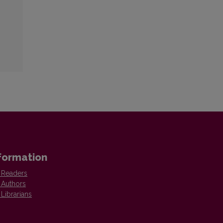
formation
 Readers
 Authors
 Librarians