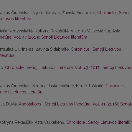
tautas Čiurinskas, Nijolė Raudytė, Žavinta Sidabraitė,
Chronicle
,
Senoji
ietuvos literatūra
ilė Nedzinskaitė, Kotryna Rekašiūtė, Viktorija Vaitkevičiūtė, Asta
eratūra: Vol. 47 (2019): Senoji Lietuvos literatūra
ntautas Čiurinskas, Žavinta Sidabraitė,
Chronicle
,
Senoji Lietuvos
iteratūra
tė,
Chronicle
,
Senoji Lietuvos literatūra: Vol. 43 (2017): Senoji Lietuvos
tautas Čiurinskas, Simona Jaskelevičiūtė, Birutė Triškaitė,
Chronicle
,
enoji Lietuvos literatūra
lia Dilytė,
Annotations
,
Senoji Lietuvos literatūra: Vol. 41 (2016): Senoji
 Kotryna Rekašiūtė, Asta Vaškelienė,
Chronicle
,
Senoji Lietuvos literatūr