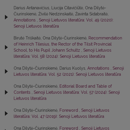
Darius Antanavičius, Liucija Citavičiūtė, Ona Dilytė-
Čiurinskienė, Živilė Nedzinskaitė, Žavinta Sidabraitė,
Annotations
,
Senoji Lietuvos literatūra: Vol. 49 (2020):
Senoji Lietuvos literatūra
Birutė Triškaitė, Ona Dilytė-Čiurinskienė,
Recommendation
of Heinrich Tilesius, the Rector of the Tilsit Provincial
School, to His Pupil Johann Schultz
,
Senoji Lietuvos
literatūra: Vol. 58 (2024): Senoji Lietuvos literatūra
Ona Dilytė-Čiurinskienė, Darius Kuolys,
Annotations
,
Senoji
Lietuvos literatūra: Vol. 52 (2021): Senoji Lietuvos literatūra
Ona Dilytė-Čiurinskienė,
Editorial Board and Table of
Contents
,
Senoji Lietuvos literatūra: Vol. 57 (2024): Senoji
Lietuvos literatūra
Ona Dilytė-Čiurinskienė,
Foreword
,
Senoji Lietuvos
literatūra: Vol. 47 (2019): Senoji Lietuvos literatūra
Ona Dilytė-Čiurinskienė,
Foreword
,
Senoji Lietuvos