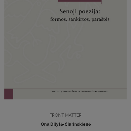
FRONT MATTER
Ona Dilytė-Čiurinskienė