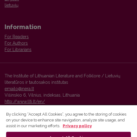
lietuvių
Information
For Readers
For Authors
For Librarians
The Institute of Lithuanian Literature and Folklore / Lietuvių
literatūros ir tautosakos institutas
emailo@nera.lt
Višinskio 6, Vilnius, indeksas, Lithuania
http://www.llti.lt/en/
By clicking “Accept All Cookies”, you agree to the storing of cookies
on your device to enhance site navigation, analyze site usage, and
Vilnius University Press platform and metadata are distributed by
assist in our marketing efforts.
Privacy policy
Creative Commons International License
.