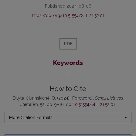
Published 2024-08-06
https://doi.org/10.51554/SLL.21.52.01
PDF
Keywords
-
How to Cite
Dilytė-Čiurinskienė, O. (2024) “Foreword”,
Senoji Lietuvos
literatūra
, 52, pp. 9–16. doi:
10.51554/SLL.21.52.01
.
More Citation Formats