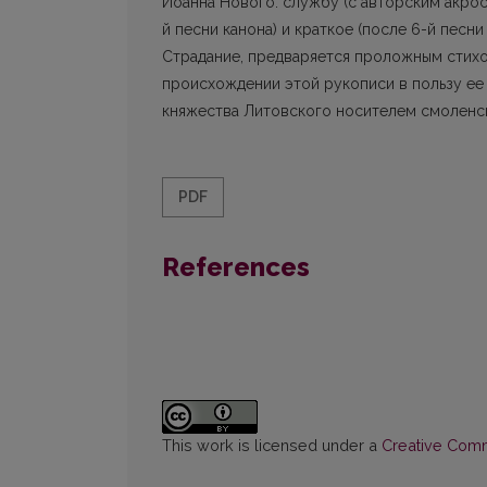
Иоанна Нового: службу (с авторским акрос
й песни канона) и краткое (после 6-й песн
Страдание, предваряется проложным стих
происхождении этой рукописи в пользу ее
княжества Литовского носителем смоленск
PDF
References
This work is licensed under a
Creative Commo