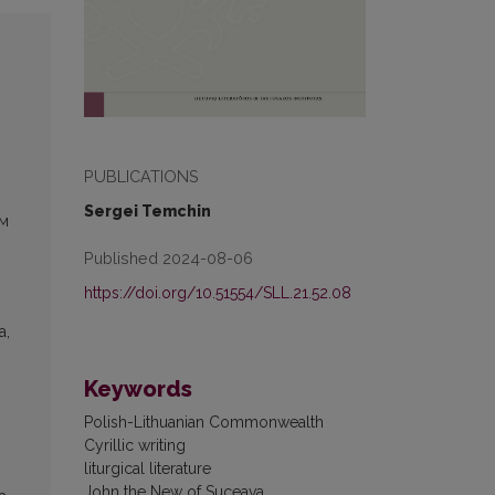
PUBLICATIONS
Sergei Temchin
ым
Published 2024-08-06
https://doi.org/10.51554/SLL.21.52.08
а,
Keywords
Polish-Lithuanian Commonwealth
Cyrillic writing
liturgical literature
John the New of Suceava