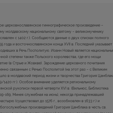
ное церковнославянское гимнографическое произведение –
ому молдавскому национальному святому – великомученику
славлен с 1402 г.). Сообщаются данные о двух списках полного
55 года и восточнославянском конца XVII в. Последний указывает
входивших в Речь Посполитую. Иоанн Новый является национальн
нной степени также Польского королевства, где его мощи
летие (в Стрые и Жовкве). Зарождение церковного почитания
енно связанным с Речью Посполитой (на этот раз – с Великим
шло в молдавский период жизни и творчества Григория Цамблак
9/1420 гг.). Особое внимание уделяется региональному
ской рукописи первой четверти XVI в. (Вильнюс, Библиотека
19-169, Минея служебная на июнь), некогда принадлежавшей
тырю (существовал до 1576 г., возобновлен в 1633 г.) и
богослужебных произведений Григория Цамблака в честь св.