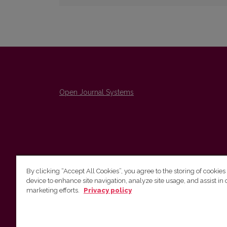
Open Journal Systems
By clicking “Accept All Cookies”, you agree to the storing of cookies
device to enhance site navigation, analyze site usage, and assist in 
The Institute of Lithuanian Literature and Folklore /
marketing efforts.
Privacy policy
Lietuvių literatūros ir tautosakos institutas
emailo@nera.lt
Višinskio 6, Vilnius, indeksas, Lithuania