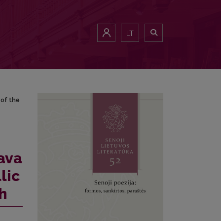
ripts of the Polish-Lithuanian Commonwealth
LT
 of the
ava
lic
h