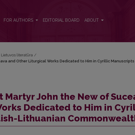
eava and Other Liturgical Works Dedicated to Him in Cyrillic Manusc
FOR AUTHORS
EDITORIAL BOARD
ABOUT
i Lietuvos literatūra
/
va and Other Liturgical Works Dedicated to Him in Cyrillic Manuscripts
at Martyr John the New of Suce
orks Dedicated to Him in Cyril
olish-Lithuanian Commonwealt