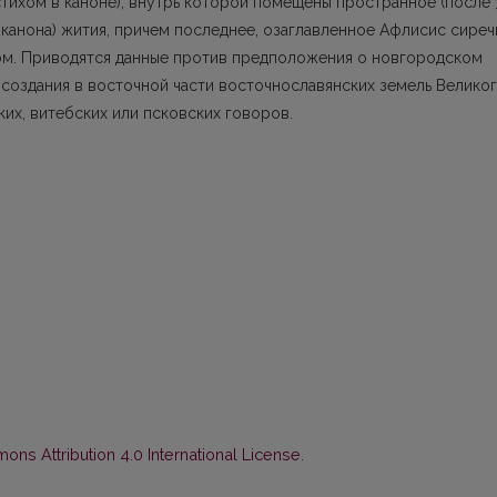
тихом в каноне), внутрь которой помещены пространное (после 
и канона) жития, причем последнее, озаглавленное Афлисис сиреч
ом. Приводятся данные против предположения о новгородском
 создания в восточной части восточнославянских земель Велико
их, витебских или псковских говоров.
ns Attribution 4.0 International License
.