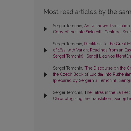
Most read articles by the sam
Sergei Temchin,
An Unknown Translation of
Copy of the Late Sixteenth-Century
,
Seno
Sergei Temchin,
Paraklesis to the Great 
of 1655 with Variant Readings from an Ea
Sergei Temchin)
,
Senoji Lietuvos literatūr
Sergei Temchin,
‘The Discourse on the Cr
the Czech Book of Lucidář into Ruthenia
(prepared by Sergei Yu. Temchin)
,
Senoji
Sergei Temchin,
Тhe Tatras in the Earlies
Chronologising the Translation
,
Senoji Li