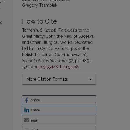
3-
Gregory Tsamblak
ь
How to Cite
го
Temchin, S. (2024) “Paraklesis to the
Great Martyr John the New of Suceava
and Other Liturgical Works Dedicated
to Him in Cyrillic Manuscripts of the
Polish-Lithuanian Commonwealth”,
Senoji Lietuvos literatūra
, 52, pp. 185–
196. doi:
10.51554/SLL.21.52.08
.
More Citation Formats
share
share
mail