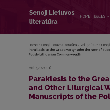
Paraklesis to the Great Martyr John the New of Suc
Senoji Lietuvos
HOME
ISSUES
literatūra
Home
/
Senoji Lietuvos literatūra
/
Vol. 52 (2021): Senoj
Paraklesis to the Great Martyr John the New of Sucea
Polish-Lithuanian Commonwealth
Vol. 52 (2021)
Paraklesis to the Gre
and Other Liturgical W
Manuscripts of the P