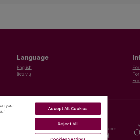
Language
In
English
For
lietuvių
For
For
 on your
Accept All Cookies
our
Reject All
Vilnius University Press platform and metadata are
distributed by
Creative Commons International
Cookies Settings