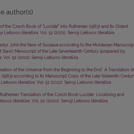
e author(s)
 the Czech Book of "Lucidář" into Ruthenian (1563) and Its Oldest
ji Lietuvos literatūra: Vol. 51 (2021): Senoji Lietuvos literatūra
Martyr John the New of Suceava according to the Moldavian Manuscrip
st Slavic Manuscript of the Late Seventeenth Century (prepared by
a: Vol. 52 (2021): Senoji Lietuvos literatūra
eation of the Universe from the Beginning to the End’: A Translation o
n (1563) according to Its Manuscript Copy of the Late Sixteenth-Centur
 Lietuvos literatūra: Vol. 51 (2021): Senoji Lietuvos literatūra
t Ruthenian Translation of the Czech Book Lucidář: Localising and
etuvos literatūra: Vol. 50 (2020): Senoji Lietuvos literatūra