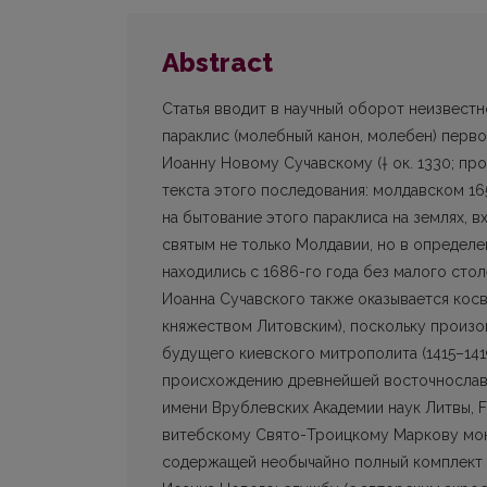
Abstract
Статья вводит в научный оборот неизвест
параклис (молебный канон, молебен) перв
Иоанну Новому Сучавскому († ок. 1330; про
текста этого последования: молдавском 16
на бытование этого параклиса на землях, 
святым не только Молдавии, но в определе
находились с 1686-го года без малого сто
Иоанна Сучавского также оказывается косв
княжеством Литовским), поскольку произо
будущего киевского митрополита (1415–141
происхождению древнейшей восточнославян
имени Врублевских Академии наук Литвы, F
витебскому Свято-Троицкому Маркову монас
содержащей необычайно полный комплект 