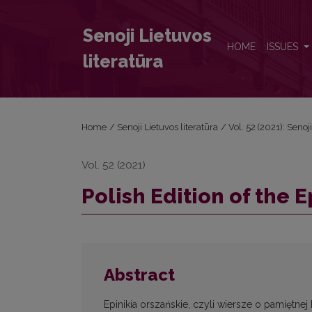
Polish Edition of the Epinikia of the Victory at Orsha
Senoji Lietuvos
HOME
ISSUES
literatūra
Home
/
Senoji Lietuvos literatūra
/
Vol. 52 (2021): Senoj
Vol. 52 (2021)
Polish Edition of the E
Abstract
Epinikia orszańskie, czyli wiersze o pamiętnej