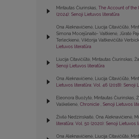
Mintautas Čiurinskas,
The Account of the 
(2024): Senoji Lietuvos literatūra
Ona Aleknavičienė, Liucija Citavičiūtė, M
Simona Mocejūnaitė- Vaitkienė, Jūratė Paj
Terleckienė, Viktorija Vaitkevičiūtė Verbic
Lietuvos literatūra
Liucija Citavičiūtė, Mintautas Čiurinskas, Ž
Senoji Lietuvos literatūra
Ona Aleknavičienė, Liucija Citavičiūtė, Min
Lietuvos literatūra: Vol. 46 (2018): Senoji L
Eleonora Buožytė, Mintautas Čiurinskas, Živ
Vaškelienė,
Chronicle
,
Senoji Lietuvos lit
Živilė Nedzinskaitė, Ona Aleknavičienė, Mi
literatūra: Vol. 50 (2020): Senoji Lietuvos l
Ona Aleknavičienė, Liucija Citavičiūtė, Min