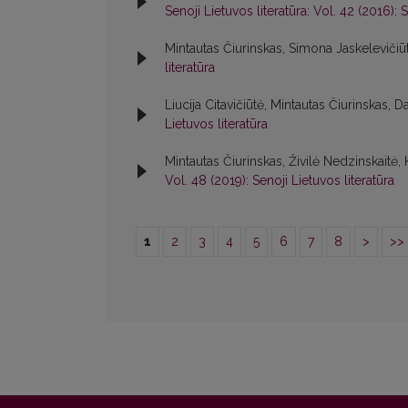
Senoji Lietuvos literatūra: Vol. 42 (2016): S
Mintautas Čiurinskas, Simona Jaskelevičiū
literatūra
Liucija Citavičiūtė, Mintautas Čiurinskas, Da
Lietuvos literatūra
Mintautas Čiurinskas, Živilė Nedzinskaitė,
Vol. 48 (2019): Senoji Lietuvos literatūra
1
2
3
4
5
6
7
8
>
>>