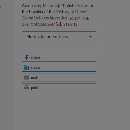
Čiurinskas, M. (2024) “Polish Edition of
7
the Epinikia of the Victory at Orsha”,
Senoji Lietuvos literatūra
, 52, pp. 245–
272. doi:
10.51554/SLL.21.52.12
.
More Citation Formats
share
share
mail
print