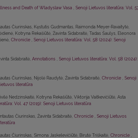
Illness and Death of Wladyslaw Vasa
,
Senoji Lietuvos literatūra: Vol. 5
intautas Čiurinskas, Kęstutis Gudmantas, Raimonda Meyer-Ravaitytė,
ėdienė, Kotryna Rekašiūtė, Žavinta Sidabraitė, Tadas Šaulys, Eleonora
kienė,
Chronicle
,
Senoji Lietuvos literatūra: Vol. 58 (2024): Senoji
avinta Sidabraitė,
Annotations
,
Senoji Lietuvos literatūra: Vol. 58 (2024):
tautas Čiurinskas, Nijolė Raudytė, Žavinta Sidabraitė,
Chronicle
,
Senoji
ietuvos literatūra
ilė Nedzinskaitė, Kotryna Rekašiūtė, Viktorija Vaitkevičiūtė, Asta
eratūra: Vol. 47 (2019): Senoji Lietuvos literatūra
ntautas Čiurinskas, Žavinta Sidabraitė,
Chronicle
,
Senoji Lietuvos
iteratūra
tautas Čiurinskas, Simona Jaskelevičiūtė, Birutė Triškaitė,
Chronicle
,