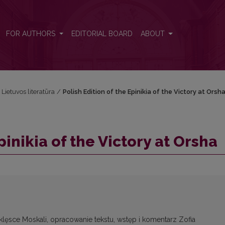
FOR AUTHORS
EDITORIAL BOARD
ABOUT
i Lietuvos literatūra
/
Polish Edition of the Epinikia of the Victory at Orsh
pinikia of the Victory at Orsha
 klęsce Moskali, opracowanie tekstu, wstęp i komentarz Zofia