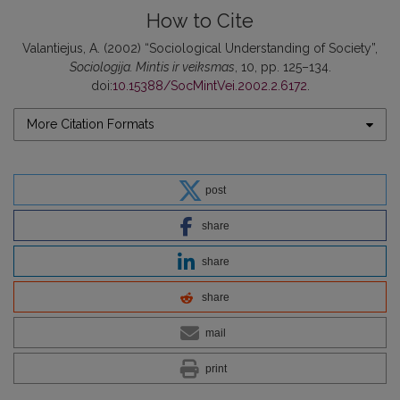
How to Cite
Valantiejus, A. (2002) “Sociological Understanding of Society”,
Sociologija. Mintis ir veiksmas
, 10, pp. 125–134.
doi:
10.15388/SocMintVei.2002.2.6172
.
More Citation Formats
post
share
share
share
mail
print