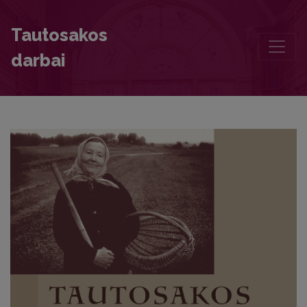
What People Feared in Soviet Times: Expression of Everyday Fea
Tautosakos
darbai