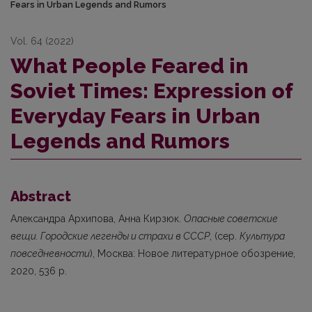
Fears in Urban Legends and Rumors
Vol. 64 (2022)
What People Feared in
Soviet Times: Expression of
Everyday Fears in Urban
Legends and Rumors
Abstract
Александра Архипова, Анна Кирзюк.
Опасные советские
вещи. Городские легенды и страхи в СССР
, (сер.
Культура
повседневности
), Москва: Новое литературное обозрение,
2020, 536 p.