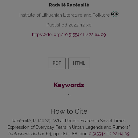
Radvilė Racėnaitė
Institute of Lithuanian Literature and Folklore
Published 2022-12-30
https://doi.org/10.51554/TD.22.64.09
PDF
HTML
Keywords
-
How to Cite
Racėnaitė, R. (2022) “What People Feared in Soviet Times:
Expression of Everyday Fears in Urban Legends and Rumors”,
Tautosakos darbai
, 64, pp. 181–188. doi:
10.51554/TD.22.64.09
.