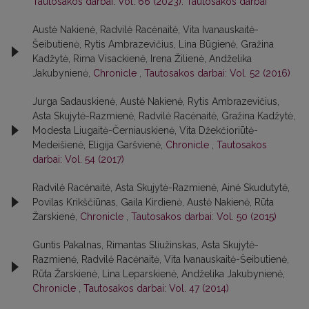
Tautosakos darbai: Vol. 66 (2023): Tautosakos darbai
Austė Nakienė, Radvilė Racėnaitė, Vita Ivanauskaitė-
Šeibutienė, Rytis Ambrazevičius, Lina Būgienė, Gražina
Kadžytė, Rima Visackienė, Irena Žilienė, Andželika
Jakubynienė,
Chronicle
,
Tautosakos darbai: Vol. 52 (2016)
Jurga Sadauskienė, Austė Nakienė, Rytis Ambrazevičius,
Asta Skujytė-Razmienė, Radvilė Racėnaitė, Gražina Kadžytė,
Modesta Liugaitė-Černiauskienė, Vita Džekčioriūtė-
Medeišienė, Eligija Garšvienė,
Chronicle
,
Tautosakos
darbai: Vol. 54 (2017)
Radvilė Racėnaitė, Asta Skujytė-Razmienė, Ainė Skudutytė,
Povilas Krikščiūnas, Gaila Kirdienė, Austė Nakienė, Rūta
Žarskienė,
Chronicle
,
Tautosakos darbai: Vol. 50 (2015)
Guntis Pakalnas, Rimantas Sliužinskas, Asta Skujytė-
Razmienė, Radvilė Racėnaitė, Vita Ivanauskaitė-Šeibutienė,
Rūta Žarskienė, Lina Leparskienė, Andželika Jakubynienė,
Chronicle
,
Tautosakos darbai: Vol. 47 (2014)