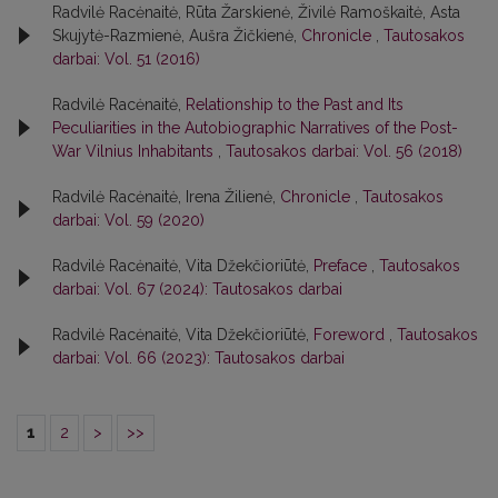
Radvilė Racėnaitė, Rūta Žarskienė, Živilė Ramoškaitė, Asta
Skujytė-Razmienė, Aušra Žičkienė,
Chronicle
,
Tautosakos
darbai: Vol. 51 (2016)
Radvilė Racėnaitė,
Relationship to the Past and Its
Peculiarities in the Autobiographic Narratives of the Post-
War Vilnius Inhabitants
,
Tautosakos darbai: Vol. 56 (2018)
Radvilė Racėnaitė, Irena Žilienė,
Chronicle
,
Tautosakos
darbai: Vol. 59 (2020)
Radvilė Racėnaitė, Vita Džekčioriūtė,
Preface
,
Tautosakos
darbai: Vol. 67 (2024): Tautosakos darbai
Radvilė Racėnaitė, Vita Džekčioriūtė,
Foreword
,
Tautosakos
darbai: Vol. 66 (2023): Tautosakos darbai
1
2
>
>>