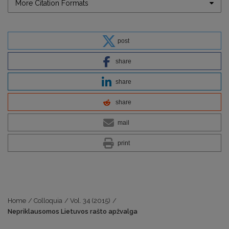
More Citation Formats
post
share
share
share
mail
print
Home
/
Colloquia
/
Vol. 34 (2015)
/
Nepriklausomos Lietuvos rašto apžvalga