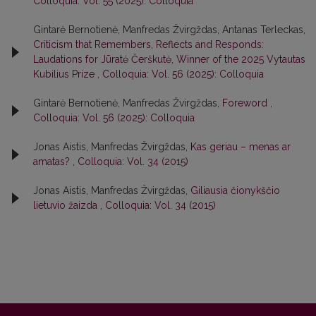
Colloquia: Vol. 55 (2025): Colloquia
Gintarė Bernotienė, Manfredas Žvirgždas, Antanas Terleckas,
Criticism that Remembers, Reflects and Responds:
Laudations for Jūratė Čerškutė, Winner of the 2025 Vytautas
Kubilius Prize
,
Colloquia: Vol. 56 (2025): Colloquia
Gintarė Bernotienė, Manfredas Žvirgždas,
Foreword
,
Colloquia: Vol. 56 (2025): Colloquia
Jonas Aistis, Manfredas Žvirgždas,
Kas geriau – menas ar
amatas?
,
Colloquia: Vol. 34 (2015)
Jonas Aistis, Manfredas Žvirgždas,
Giliausia čionykščio
lietuvio žaizda
,
Colloquia: Vol. 34 (2015)