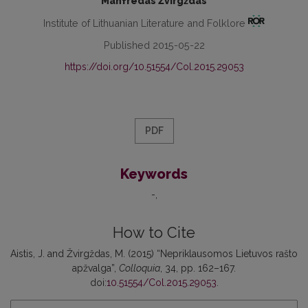
Manfredas Žvirgždas
Institute of Lithuanian Literature and Folklore
Published 2015-05-22
https://doi.org/10.51554/Col.2015.29053
PDF
Keywords
-
How to Cite
Aistis, J. and Žvirgždas, M. (2015) “Nepriklausomos Lietuvos rašto
apžvalga”,
Colloquia
, 34, pp. 162–167.
doi:
10.51554/Col.2015.29053
.