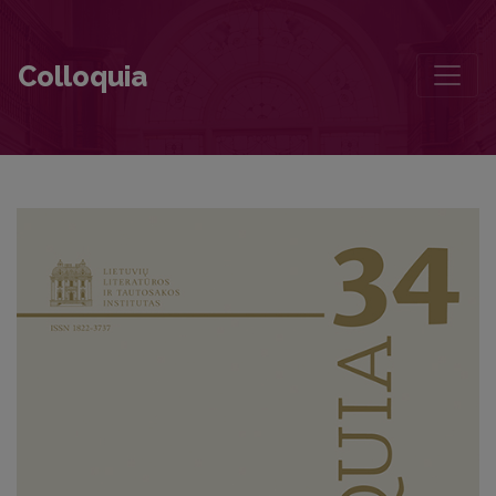
Nepriklausomos Lietuvos rašto apžvalga
Colloquia