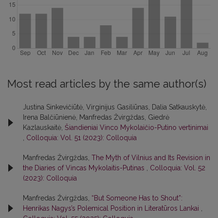
Most read articles by the same author(s)
Justina Sinkevičiūtė, Virginijus Gasiliūnas, Dalia Satkauskytė,
Irena Balčiūnienė, Manfredas Žvirgždas, Giedrė
Kazlauskaitė,
Šiandieniai Vinco Mykolaičio-Putino vertinimai
,
Colloquia: Vol. 51 (2023): Colloquia
Manfredas Žvirgždas,
The Myth of Vilnius and Its Revision in
the Diaries of Vincas Mykolaitis-Putinas
,
Colloquia: Vol. 52
(2023): Colloquia
Manfredas Žvirgždas,
“But Someone Has to Shout”:
Henrikas Nagys’s Polemical Position in Literatūros Lankai
,