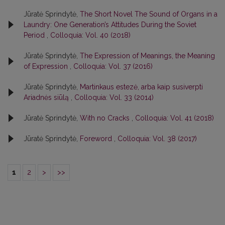
Jūratė Sprindytė,
The Short Novel The Sound of Organs in a
Laundry: One Generation’s Attitudes During the Soviet
Period
,
Colloquia: Vol. 40 (2018)
Jūratė Sprindytė,
The Expression of Meanings, the Meaning
of Expression
,
Colloquia: Vol. 37 (2016)
Jūratė Sprindytė,
Martinkaus estezė, arba kaip susiverpti
Ariadnės siūlą
,
Colloquia: Vol. 33 (2014)
Jūratė Sprindytė,
With no Cracks
,
Colloquia: Vol. 41 (2018)
Jūratė Sprindytė,
Foreword
,
Colloquia: Vol. 38 (2017)
1
2
>
>>