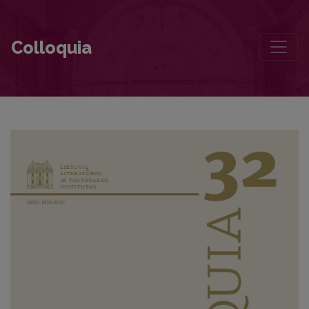
Foreword
Colloquia