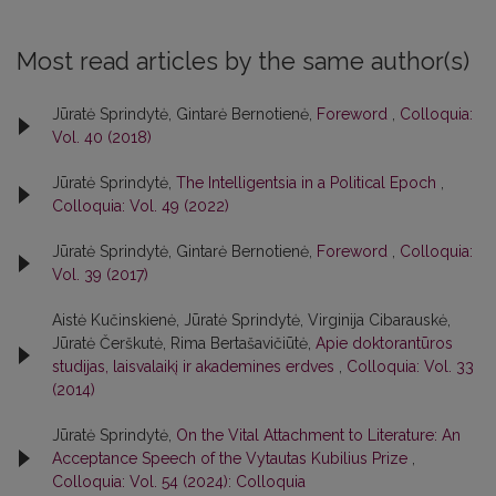
Most read articles by the same author(s)
Jūratė Sprindytė, Gintarė Bernotienė,
Foreword
,
Colloquia:
Vol. 40 (2018)
Jūratė Sprindytė,
The Intelligentsia in a Political Epoch
,
Colloquia: Vol. 49 (2022)
Jūratė Sprindytė, Gintarė Bernotienė,
Foreword
,
Colloquia:
Vol. 39 (2017)
Aistė Kučinskienė, Jūratė Sprindytė, Virginija Cibarauskė,
Jūratė Čerškutė, Rima Bertašavičiūtė,
Apie doktorantūros
studijas, laisvalaikį ir akademines erdves
,
Colloquia: Vol. 33
(2014)
Jūratė Sprindytė,
On the Vital Attachment to Literature: An
Acceptance Speech of the Vytautas Kubilius Prize
,
Colloquia: Vol. 54 (2024): Colloquia