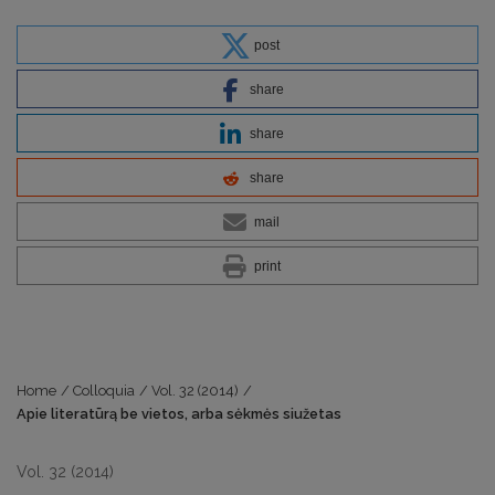
post
share
share
share
mail
print
Home
/
Colloquia
/
Vol. 32 (2014)
/
Apie literatūrą be vietos, arba sėkmės siužetas
Vol. 32 (2014)