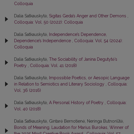
Colloquia
Dalia Satkauskytė,
Sigitas Geda’s Anger and Other Demons
,
Colloquia: Vol. 50 (2022): Colloquia
Dalia Satkauskytė,
Independence’s Dependence,
Dependence’s Independence
,
Colloquia: Vol. 54 (2024):
Colloquia
Dalia Satkauskytė,
The Sociability of Janina Degutytė’s
Poetry
,
Colloquia: Vol. 41 (2018)
Dalia Satkauskytė,
Impossible Poetics, or Aesopic Language
in Relation to Semiotics and Literary Sociology
,
Colloquia:
Vol. 36 (2016)
Dalia Satkauskytė,
A Personal History of Poetry
,
Colloquia:
Vol. 40 (2018)
Dalia Satkauskytė, Gintarė Bernotienė, Neringa Butnoriūtė,
Bonds of Meaning. Laudation for Marius Burokas, Winner of
the 2025 Most Creative Book Award
,
Colloquia: Vol. 57