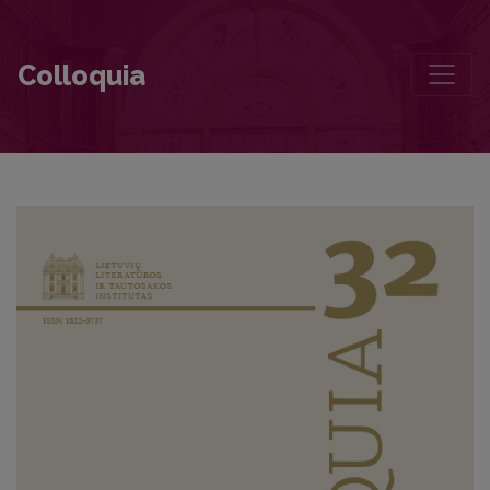
Apie literatūrą be vietos, arba sėkmės siužetas
Colloquia