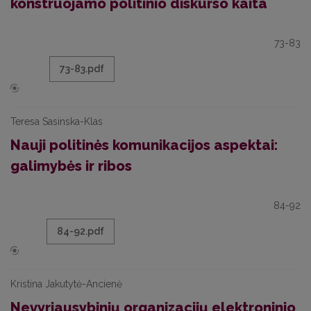
konstruojamo politinio diskurso kaita
73-83
73-83.pdf
Teresa Sasinska-Klas
Nauji politinės komunikacijos aspektai:
galimybės ir ribos
84-92
84-92.pdf
Kristina Jakutytė-Ancienė
Nevyriausybinių organizacijų elektroninio