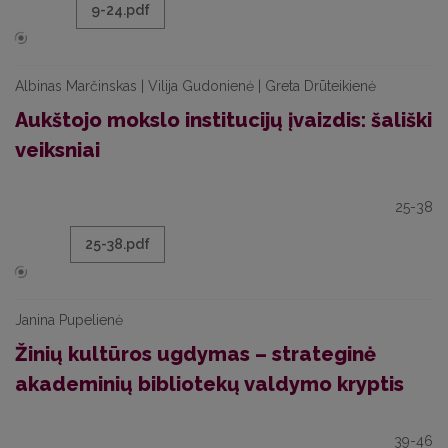
9-24.pdf
Albinas Marčinskas | Vilija Gudonienė | Greta Drūteikienė
Aukštojo mokslo institucijų įvaizdis: šališki
veiksniai
25-38
25-38.pdf
Janina Pupelienė
Žinių kultūros ugdymas – strateginė
akademinių bibliotekų valdymo kryptis
39-46