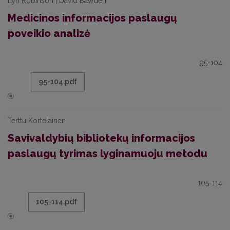
Lyn Robinson | David Bawden
Medicinos informacijos paslaugų
poveikio analizė
95-104
95-104.pdf
Terttu Kortelainen
Savivaldybių bibliotekų informacijos
paslaugų tyrimas lyginamuoju metodu
105-114
105-114.pdf