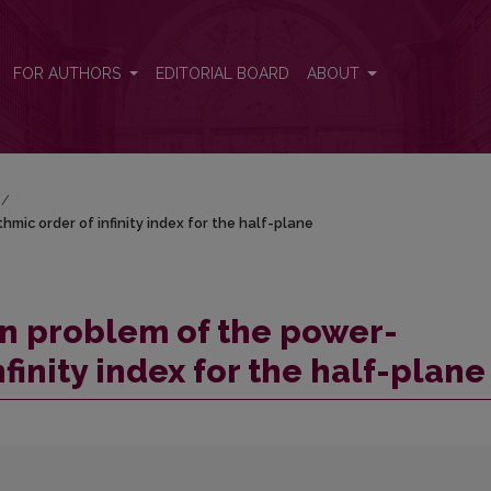
mic order of infinity index for the half-plane
FOR AUTHORS
EDITORIAL BOARD
ABOUT
/
ic order of infinity index for the half-plane
 problem of the power-
finity index for the half-plane