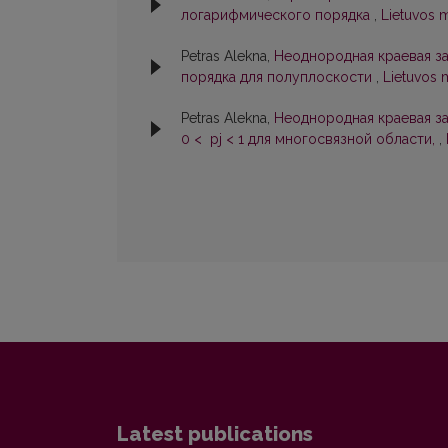
логарифмического порядка
,
Lietuvos m
Petras Alekna,
Неоднородная краевая з
порядка для полуплоскости
,
Lietuvos m
Petras Alekna,
Неоднородная краевая з
0 < pj < 1 для многосвязной области,
,
Latest publications