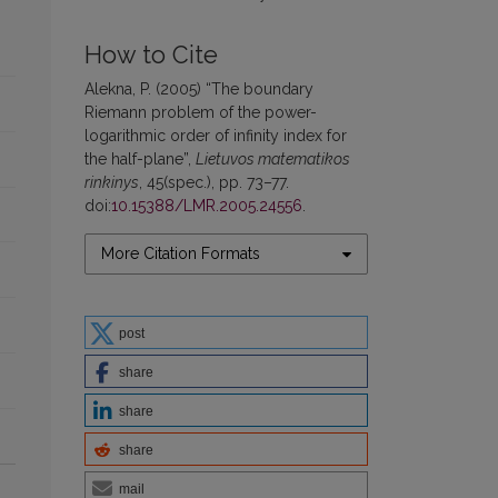
How to Cite
Alekna, P. (2005) “The boundary
Riemann problem of the power-
logarithmic order of infinity index for
the half-plane”,
Lietuvos matematikos
rinkinys
, 45(spec.), pp. 73–77.
doi:
10.15388/LMR.2005.24556
.
More Citation Formats
post
share
share
share
mail