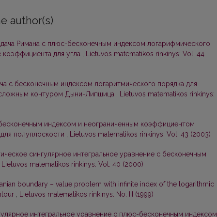
e author(s)
адача Римана с плюс-бесконечным индексом логарифмического
е коэффициента для угла
,
Lietuvos matematikos rinkinys: Vol. 44
ча с бесконечным индексом логаритмического порядка для
й сложным контуром Дыни-Липшица
,
Lietuvos matematikos rinkinys:
с бесконечным индексом и неограниченным коэффициентом
1 для полуплоскости
,
Lietuvos matematikos rinkinys: Vol. 43 (2003)
ическое сингулярное интегральное уравнение с бесконечным
,
Lietuvos matematikos rinkinys: Vol. 40 (2000)
an boundary – value problem with infinite index of the logarithmic
ontour
,
Lietuvos matematikos rinkinys: No. III (1999)
гулярное интегральное уравнение с плюс-бесконечным индексом