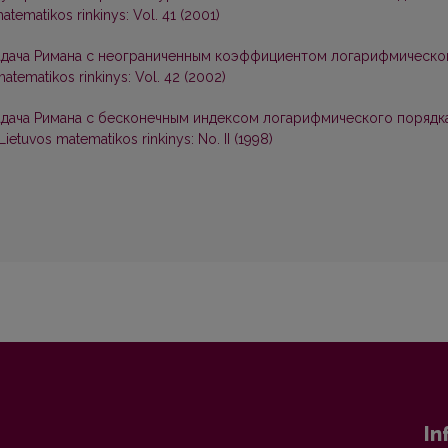
atematikos rinkinys: Vol. 41 (2001)
адача Римана с неограниченным коэффициентом логарифмическо
atematikos rinkinys: Vol. 42 (2002)
адача Римана с бесконечным индексом логарифмического порядк
Lietuvos matematikos rinkinys: No. II (1998)
In