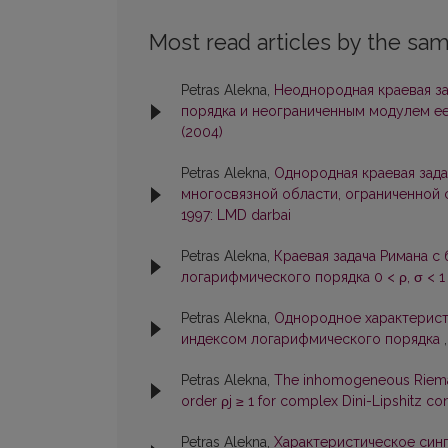
Most read articles by the sam
Petras Alekna,
Неоднородная краевая з
порядка и неограниченным модулем е
(2004)
Petras Alekna,
Однородная краевая зада
многосвязной области, ограниченно
1997: LMD darbai
Petras Alekna,
Краевая задача Римана 
логарифмического порядка 0 < ρ, σ < 
Petras Alekna,
Однородное характерист
индексом логарифмического порядка
Petras Alekna,
The inhomogeneous Riemani
order ρj ≥ 1 for complex Dini-Lipshitz c
Petras Alekna,
Характеристическое син