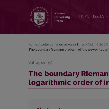
The boundary Riemann problem of the power-logarith
HOME
ISSUES
Home
/
Lietuvos matematikos rinkinys
/
Vol. 45 (2005)
The boundary Riemann problem of the power-logarithm
Vol. 45 (2005)
The boundary Riemann
logarithmic order of in