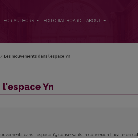
FOR AUTHORS
EDITORIAL BOARD
ABOUT
/
Les mouvements dans l'espace Yn
l'espace Yn
s mouvements dans l'espace
Y
conservants la con­nexion linéaire de ce
n