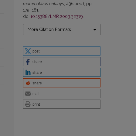
matematikos rinkinys
, 43(spec.), pp.
179–181.
doi:
10.15388/LMR.2003.32379
.
More Citation Formats
post
share
share
share
mail
print