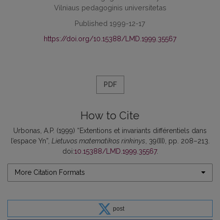
Vilniaus pedagoginis universitetas
Published 1999-12-17
https://doi.org/10.15388/LMD.1999.35567
PDF
How to Cite
Urbonas, A.P. (1999) “Extentions et invariants différentiels dans
l’espace Yn”,
Lietuvos matematikos rinkinys
, 39(III), pp. 208–213.
doi:
10.15388/LMD.1999.35567
.
More Citation Formats
post