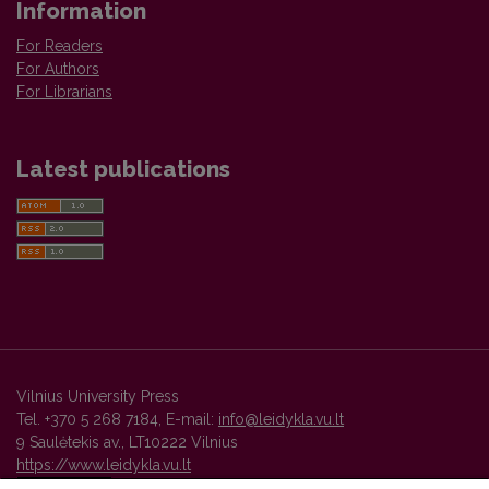
Information
For Readers
For Authors
For Librarians
Latest publications
Vilnius University Press
Tel. +370 5 268 7184, E-mail:
info@leidykla.vu.lt
9 Saulėtekis av., LT10222 Vilnius
https://www.leidykla.vu.lt