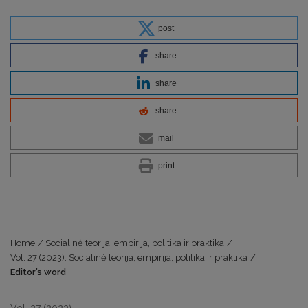
post
share
share
share
mail
print
Home
/
Socialinė teorija, empirija, politika ir praktika
/
Vol. 27 (2023): Socialinė teorija, empirija, politika ir praktika
/
Editor’s word