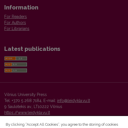
Information
For Readers
For Authors
For Librarians
Latest publications
Vilnius University Press
Tel. +370 5 268 7184, E-mail:
info@leidykla.vu.lt
9 Saulėtekis av., LT10222 Vilnius
https://www.leidykla.vu.lt
By clicking “Accept All Cookies”, you agree to the storing of cookies