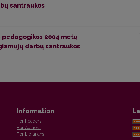
rbų santraukos
sos pedagogikos 2004 metų
aigiamųjų darbų santraukos
Information
La
For Readers
For Authors
For Librarians