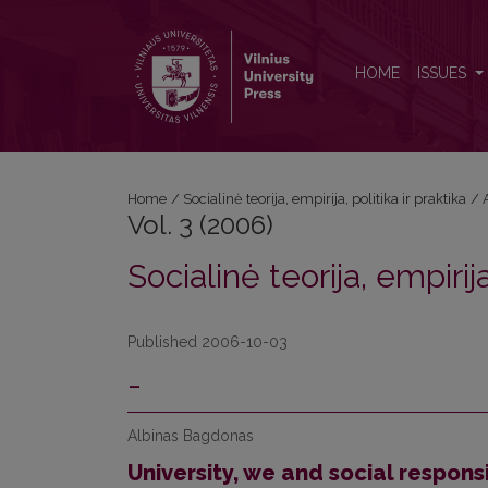
Vol. 3 (2006): Socialinė teorija, empirija, politika ir p
HOME
ISSUES
Home
/
Socialinė teorija, empirija, politika ir praktika
/
Vol. 3 (2006)
Socialinė teorija, empirija
Published 2006-10-03
-
Albinas Bagdonas
University, we and social responsi