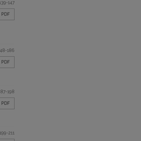
139-147
PDF
148-186
PDF
187-198
PDF
199-211