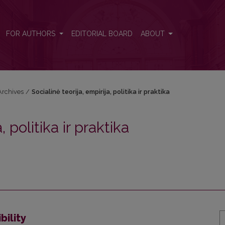
raktika
FOR AUTHORS
EDITORIAL BOARD
ABOUT
Archives
/
Socialinė teorija, empirija, politika ir praktika
, politika ir praktika
bility