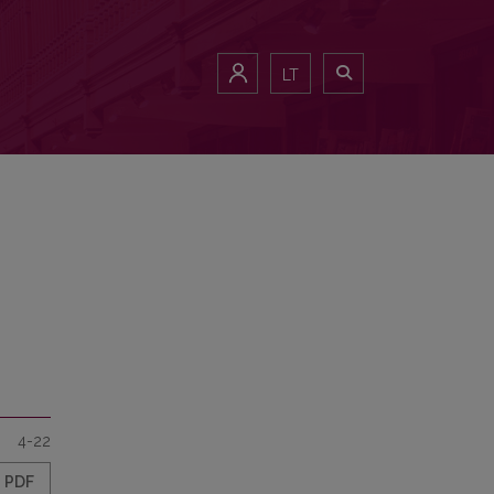
LT
4-22
PDF