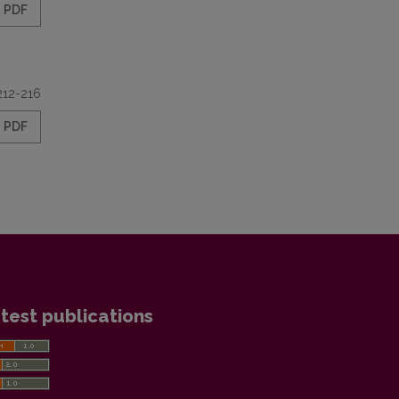
PDF
212-216
PDF
test publications