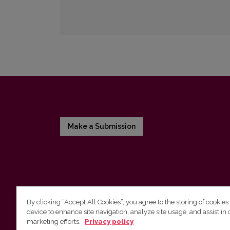
Make a Submission
By clicking “Accept All Cookies”, you agree to the storing of cookies
device to enhance site navigation, analyze site usage, and assist in 
Vilnius University Press
marketing efforts.
Privacy policy