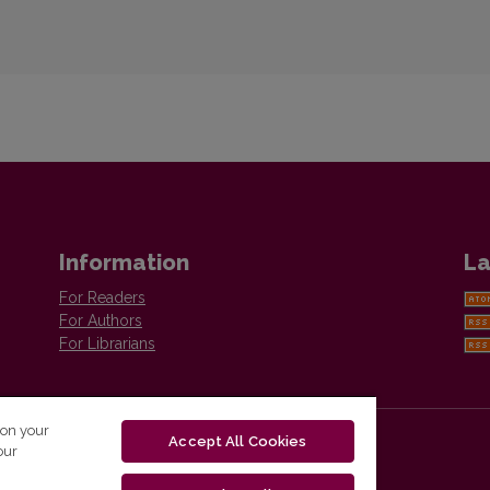
Information
La
For Readers
For Authors
For Librarians
 on your
Accept All Cookies
our