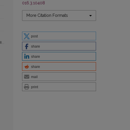
016.3.10408
More Citation Formats
post
share
share
share
mail
print