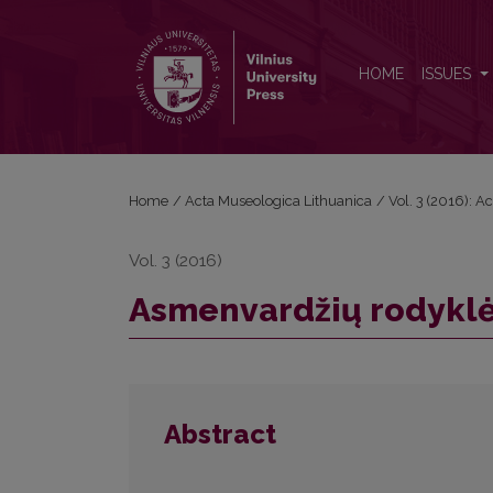
Asmenvardžių rodyklė
HOME
ISSUES
Home
/
Acta Museologica Lithuanica
/
Vol. 3 (2016): 
Vol. 3 (2016)
Asmenvardžių rodykl
Abstract