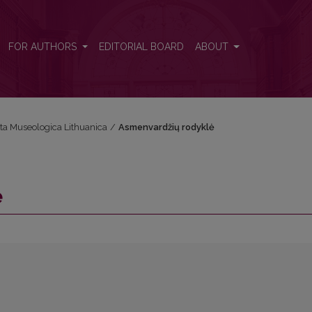
FOR AUTHORS
EDITORIAL BOARD
ABOUT
Acta Museologica Lithuanica
/
Asmenvardžių rodyklė
ė