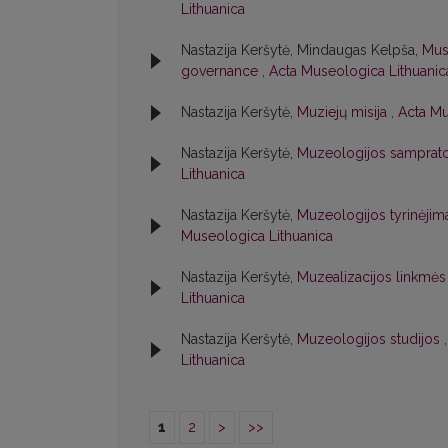
Lithuanica
Nastazija Keršytė, Mindaugas Kelpša,
Mus
governance
,
Acta Museologica Lithuanica
Nastazija Keršytė,
Muziejų misija
,
Acta Mu
Nastazija Keršytė,
Muzeologijos samprat
Lithuanica
Nastazija Keršytė,
Muzeologijos tyrinėjima
Museologica Lithuanica
Nastazija Keršytė,
Muzealizacijos linkmė
Lithuanica
Nastazija Keršytė,
Muzeologijos studijos
Lithuanica
1
2
>
>>