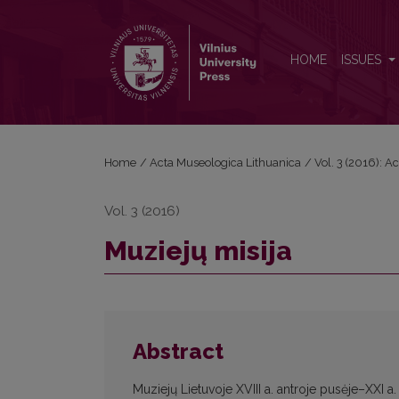
Muziejų misija
HOME
ISSUES
Home
/
Acta Museologica Lithuanica
/
Vol. 3 (2016): 
Vol. 3 (2016)
Muziejų misija
Abstract
Muziejų Lietuvoje XVIII a. antroje pusėje–XXI a