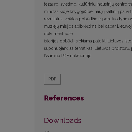
tezauro, švietimo, kultūrinių industrijų centro t
minėtas šioje knygoje) bei naujų šaltinių patvi
rezultatus, veiklos pobūdžio ir poreikio ty
muziejų misijos apibrėžtims bei dabar Lietuv
dokumentuose.
istorijos pobūdį, siekiama pateikti Lietuvos is
suponuojančias tematikas: Lietuvos proistorė, 
Išsamiau PDF rinkmenoje.
PDF
References
Downloads