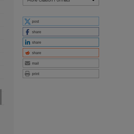
More Citation Formats
post
share
share
share
mail
print