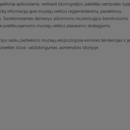
rajektorija apibrėžiama, vertinant istoriografijos pateiktas sampratas (yp
rtintą informaciją apie muziejų veiklos reglamentavimą, pasiekimus,
rimus. Sureikšminamas dėmesys siūlomoms muzeologijos bendrosioms
oje praktikuojamoms muziejų veiklos planavimo strategijoms
torijos raiškų perteikimo muziejų ekspozicijose esmines tendencijas ir j
praeities šlovė, valstybingumas, asmenybės istorijoje.