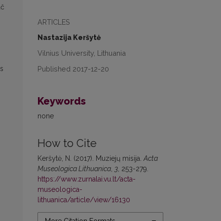
ač
ARTICLES
Nastazija Keršytė
Vilnius University, Lithuania
Published 2017-12-20
as
Keywords
none
How to Cite
Keršytė, N. (2017). Muziejų misija.
Acta
Museologica Lithuanica
,
3
, 253-279.
https://www.zurnalai.vu.lt/acta-
museologica-
lithuanica/article/view/16130