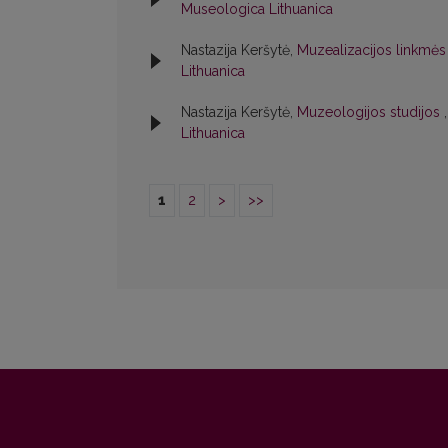
Museologica Lithuanica
Nastazija Keršytė,
Muzealizacijos linkmė
Lithuanica
Nastazija Keršytė,
Muzeologijos studijos
Lithuanica
1
2
>
>>