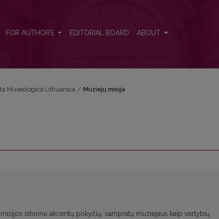
FOR AUTHORS
EDITORIAL BOARD
ABOUT
Acta Museologica Lithuanica
/
Muziejų misija
. misijos istorinė akcentų pokyčių, sampratų muziejaus kaip vertybių