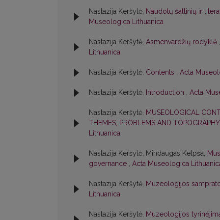
Nastazija Keršytė,
Naudotų šaltinių ir lite
Museologica Lithuanica
Nastazija Keršytė,
Asmenvardžių rodyklė
Lithuanica
Nastazija Keršytė,
Contents
,
Acta Museolo
Nastazija Keršytė,
Introduction
,
Acta Muse
Nastazija Keršytė,
MUSEOLOGICAL CONTE
THEMES, PROBLEMS AND TOPOGRAPH
Lithuanica
Nastazija Keršytė, Mindaugas Kelpša,
Mus
governance
,
Acta Museologica Lithuanica
Nastazija Keršytė,
Muzeologijos samprat
Lithuanica
Nastazija Keršytė,
Muzeologijos tyrinėjima