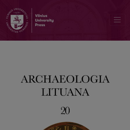
Upon Looking in the Archives… (Review of R. Banytė-Rowell’s Mono