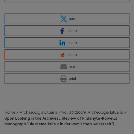
post
share
share
share
mail
print
Home
/
Archaeologia Lituana
/
Vol. 20 (2019): Archeologia Lituana
/
Upon Looking in the Archives… (Review of R. Banytė-Rowell’s
Monograph “Die Memelkultur in der Romischen Kaiserzeit”)