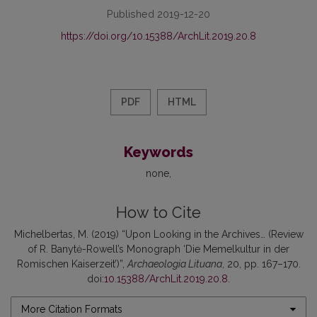
Published 2019-12-20
https://doi.org/10.15388/ArchLit.2019.20.8
PDF
HTML
Keywords
none
How to Cite
Michelbertas, M. (2019) “Upon Looking in the Archives… (Review
of R. Banytė-Rowell’s Monograph ‘Die Memelkultur in der
Romischen Kaiserzeit’)”,
Archaeologia Lituana
, 20, pp. 167–170.
doi:
10.15388/ArchLit.2019.20.8
.
More Citation Formats