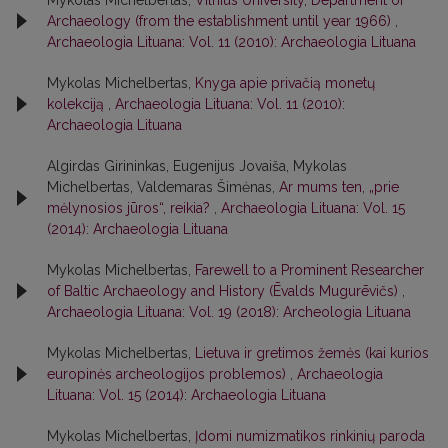
Archaeology (from the establishment until year 1966)
,
Archaeologia Lituana: Vol. 11 (2010): Archaeologia Lituana
Mykolas Michelbertas,
Knyga apie privačią monetų
kolekciją
,
Archaeologia Lituana: Vol. 11 (2010):
Archaeologia Lituana
Algirdas Girininkas, Eugenijus Jovaiša, Mykolas
Michelbertas, Valdemaras Šimėnas,
Ar mums ten, „prie
mėlynosios jūros“, reikia?
,
Archaeologia Lituana: Vol. 15
(2014): Archaeologia Lituana
Mykolas Michelbertas,
Farewell to a Prominent Researcher
of Baltic Archaeology and History (Ēvalds Mugurēvičs)
,
Archaeologia Lituana: Vol. 19 (2018): Archeologia Lituana
Mykolas Michelbertas,
Lietuva ir gretimos žemės (kai kurios
europinės archeologijos problemos)
,
Archaeologia
Lituana: Vol. 15 (2014): Archaeologia Lituana
Mykolas Michelbertas,
Įdomi numizmatikos rinkinių paroda