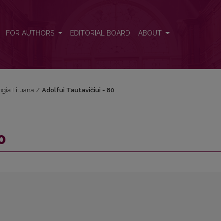
FOR AUTHORS
EDITORIAL BOARD
ABOUT
ogia Lituana
/
Adolfui Tautavičiui - 80
0