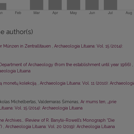
e author(s)
r Münzen in Zentrallitauen
,
Archaeologia Lituana: Vol. 15 (2014):
, Department of Archaeology (from the establishment until year 1966)
,
haeologia Lituana
ią monetų kolekciją
,
Archaeologia Lituana: Vol. 11 (2010): Archaeologi
Mykolas Michelbertas, Valdemaras Šimėnas,
Ar mums ten, „prie
ituana: Vol. 15 (2014): Archaeologia Lituana
he Archives… (Review of R. Banytė-Rowell’s Monograph “Die
”)
,
Archaeologia Lituana: Vol. 20 (2019): Archeologia Lituana