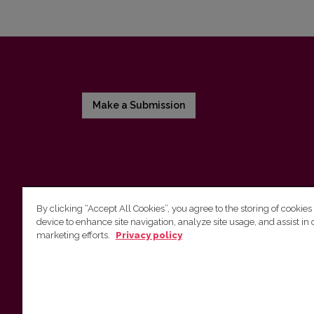
Make a Submission
By clicking “Accept All Cookies”, you agree to the storing of cookies
device to enhance site navigation, analyze site usage, and assist in 
Vilnius University Press
marketing efforts.
Privacy policy
Tel. +370 5 268 7184, E-mail:
info@leidykla.vu.lt
9 Saulėtekis av., LT10222 Vilnius
https://www.leidykla.vu.lt