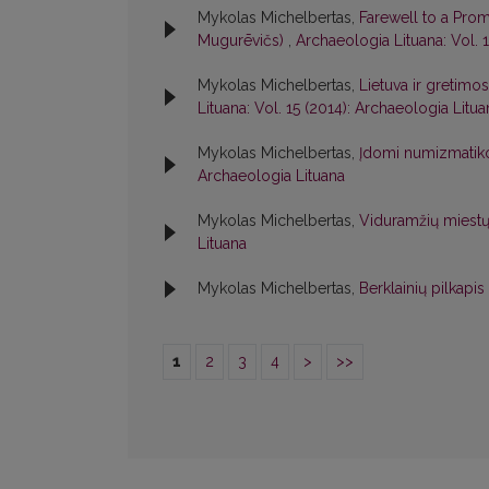
Mykolas Michelbertas,
Farewell to a Prom
Mugurēvičs)
,
Archaeologia Lituana: Vol. 
Mykolas Michelbertas,
Lietuva ir gretim
Lituana: Vol. 15 (2014): Archaeologia Litua
Mykolas Michelbertas,
Įdomi numizmatikos
Archaeologia Lituana
Mykolas Michelbertas,
Viduramžių miestų i
Lituana
Mykolas Michelbertas,
Berklainių pilkapis
1
2
3
4
>
>>