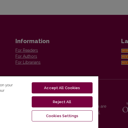
Information
La
For Readers
For Authors
For Librarians
 on your
Accept All Cookies
our
Reject All
Vilnius University Press platform and metadata are
distributed by
Creative Commons International
Cookies Settings
License
.