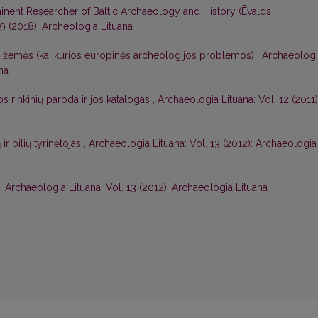
inent Researcher of Baltic Archaeology and History (Ēvalds
19 (2018): Archeologia Lituana
os žemės (kai kurios europinės archeologijos problemos)
,
Archaeologi
na
 rinkinių paroda ir jos katalogas
,
Archaeologia Lituana: Vol. 12 (2011)
r pilių tyrinėtojas
,
Archaeologia Lituana: Vol. 13 (2012): Archaeologia
,
Archaeologia Lituana: Vol. 13 (2012): Archaeologia Lituana