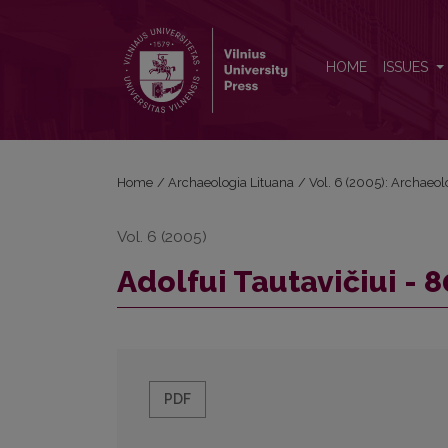
Adolfui Tautavičiui - 80
HOME
ISSUES
Home
/
Archaeologia Lituana
/
Vol. 6 (2005): Archaeol
Vol. 6 (2005)
Adolfui Tautavičiui - 8
PDF