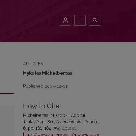
LT
ARTICLES
Mykolas Michelbertas
Published 2005-12-01
How to Cite
Michelbertas, M. (2005) “Adolfui
Tautavičiui - 80”,
Archaeologia Lituana
,
6, pp. 181–182. Available at:
https://www.zurnalai.vu.lt/archaeologia