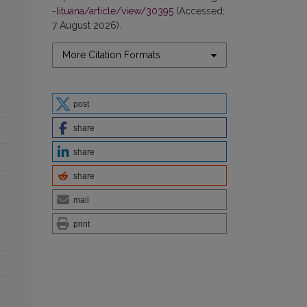
-lituana/article/view/30395
(Accessed:
7 August 2026).
More Citation Formats
post
share
share
share
mail
print