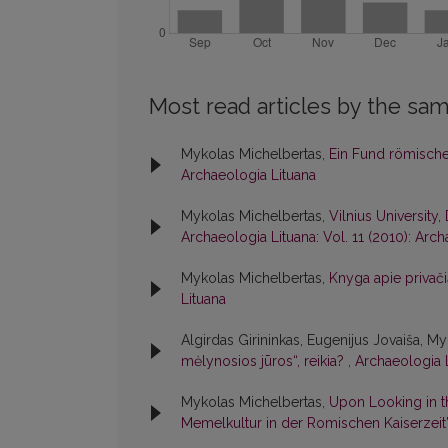
Most read articles by the sam
Mykolas Michelbertas,
Ein Fund römische
Archaeologia Lituana
Mykolas Michelbertas,
Vilnius University
Archaeologia Lituana: Vol. 11 (2010): Arc
Mykolas Michelbertas,
Knyga apie privač
Lituana
Algirdas Girininkas, Eugenijus Jovaiša, 
mėlynosios jūros“, reikia?
,
Archaeologia L
Mykolas Michelbertas,
Upon Looking in t
Memelkultur in der Romischen Kaiserzeit