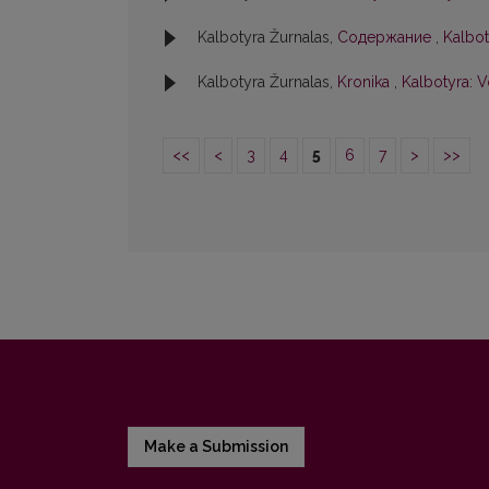
Kalbotyra Žurnalas,
Содержание
,
Kalbot
Kalbotyra Žurnalas,
Kronika
,
Kalbotyra: V
<<
<
3
4
5
6
7
>
>>
Make a Submission