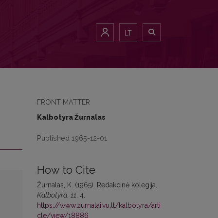
LT
FRONT MATTER
Kalbotyra Žurnalas
Published 1965-12-01
How to Cite
Žurnalas, K. (1965). Redakcinė kolegija.
Kalbotyra
,
11
, 4.
https://www.zurnalai.vu.lt/kalbotyra/arti
cle/view/18886