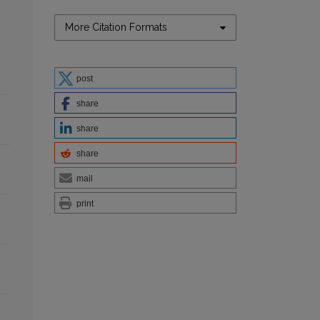
More Citation Formats
post
share
share
share
mail
print