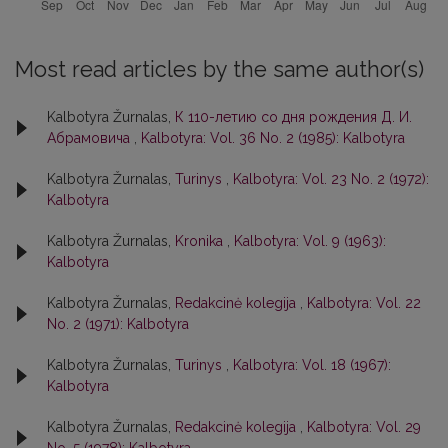
Most read articles by the same author(s)
Kalbotyra Žurnalas,
К 110-летию со дня рождения Д. И.
Абрамовича
,
Kalbotyra: Vol. 36 No. 2 (1985): Kalbotyra
Kalbotyra Žurnalas,
Turinys
,
Kalbotyra: Vol. 23 No. 2 (1972):
Kalbotyra
Kalbotyra Žurnalas,
Kronika
,
Kalbotyra: Vol. 9 (1963):
Kalbotyra
Kalbotyra Žurnalas,
Redakcinė kolegija
,
Kalbotyra: Vol. 22
No. 2 (1971): Kalbotyra
Kalbotyra Žurnalas,
Turinys
,
Kalbotyra: Vol. 18 (1967):
Kalbotyra
Kalbotyra Žurnalas,
Redakcinė kolegija
,
Kalbotyra: Vol. 29