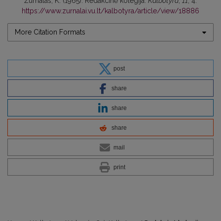
Žurnalas, K. (1965). Redakcinė kolegija.
Kalbotyra
,
11
, 4.
https://www.zurnalai.vu.lt/kalbotyra/article/view/18886
More Citation Formats
post
share
share
share
mail
print