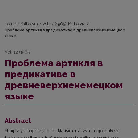
Home
/
Kalbotyra
/
Vol. 12 (1965): Kalbotyra
/
Проблема артикля в предикативе в древневерхненемецком
языке
Vol. 12 (1965)
Проблема артикля в
предикативе в
древневерхненемецком
языке
Abstract
Straipsnyje nagrinėjami du klausimai: a) žymimojo artikelio