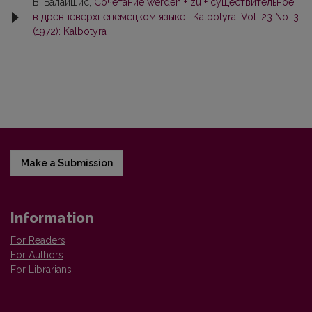
В. Балайшис,
Сочетание wеrdеn + zu + существительное
в древневерхненемецком языке
,
Kalbotyra: Vol. 23 No. 3
(1972): Kalbotyra
Make a Submission
Information
For Readers
For Authors
For Librarians