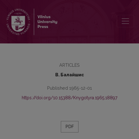
Проблема артикля в предикативе в древневерхненемецком яз
ARTICLES
В. Балайшис
Published 1965-12-01
https://doi.org/10.15388/Knygotyra.1965.18897
PDF