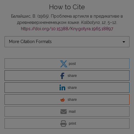
How to Cite
Балайшис, В. (1965). Проблема артикля в предикативе в
древневерхненемецком языке.
Kalbotyra
,
12
, 5–12.
https://doi.org/10.15388/Knygotyra.1965.18897
More Citation Formats
post
share
share
share
mail
print