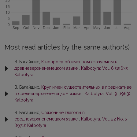
Most read articles by the same author(s)
В. Балайшис,
К вопросу об именном сказуемом в
древневерхненемецком языке
,
Kalbotyra: Vol. 6 (1963):
Kalbotyra
В. Балайшис,
Круг имен существительных в предикативе
в средневерхненемецком языке
,
Kalbotyra: Vol. 9 (1963):
Kalbotyra
В. Балайшис,
Связочные глаголы в
средневерхненемецком языке
,
Kalbotyra: Vol. 22 No. 3
(1971): Kalbotyra