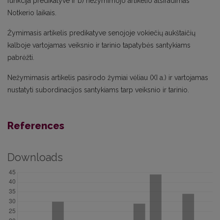
funkcija predikatyve ir b) nežymimojo artikelio atsiradimas
Notkerio laikais.
Žymimasis artikelis predikatyve senojoje vokiečių aukštaičių
kalboje vartojamas veiksnio ir tarinio tapatybės santykiams
pabrėžti.
Nežymimasis artikelis pasirodo žymiai vėliau (XI a.) ir vartojamas
nustatyti subordinacijos santykiams tarp veiksnio ir tarinio.
References
Downloads