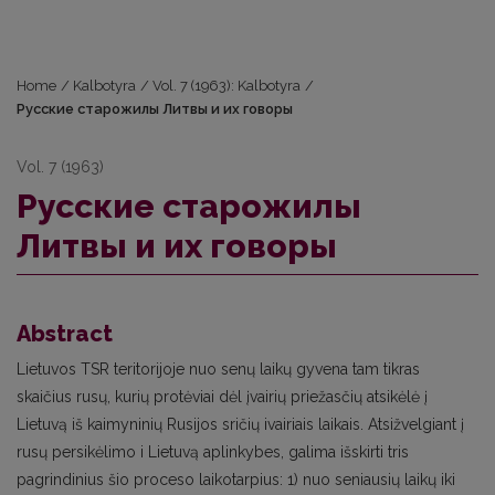
Home
/
Kalbotyra
/
Vol. 7 (1963): Kalbotyra
/
Русские старожилы Литвы и их говоры
Vol. 7 (1963)
Русские старожилы
Литвы и их говоры
Abstract
Lietuvos TSR teritorijoje nuo senų laikų gyvena tam tikras
skaičius rusų, kurių protėviai dėl įvairių priežasčių atsikėlė į
Lietuvą iš kaimyninių Rusijos sričių ivairiais laikais. Atsižvelgiant į
rusų persikėlimo i Lietuvą aplinkybes, galima išskirti tris
pagrindinius šio proceso laikotarpius: 1) nuo seniausių laikų iki