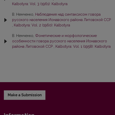
Kalbotyra: Vol. 3 (1961): Kalbotyra
В. Немченко,
Наблюдения над синтаксисом говора
русского населения Ионавского района Литовской ССР
,
Kalbotyra: Vol. 2 (1960): Kalbotyra
В. Немченко,
Фонетические и морфологические
особенности говора русского населения Ионавского
района Литовской ССР
,
Kalbotyra: Vol. 1 (1958): Kalbotyra
Make a Submission