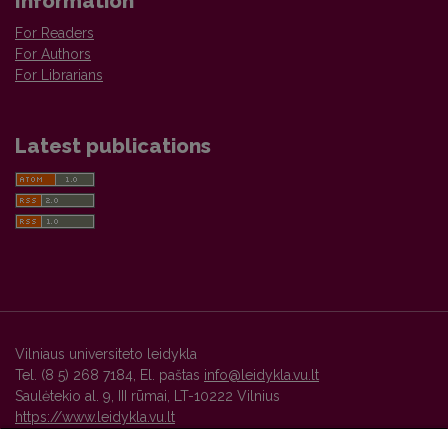
Information
For Readers
For Authors
For Librarians
Latest publications
Vilniaus universiteto leidykla
Tel. (8 5) 268 7184, El. paštas
info@leidykla.vu.lt
Saulėtekio al. 9, III rūmai, LT-10222 Vilnius
https://www.leidykla.vu.lt