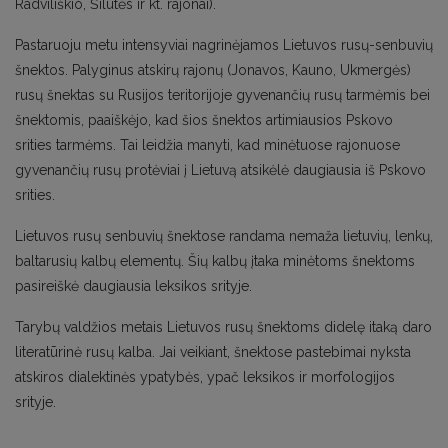
Radviliškio, Šilutės ir kt. rajonai).
Pastaruoju metu intensyviai nagrinėjamos Lietuvos rusų-senbuvių
šnektos. Palyginus atskirų rajonų (Jonavos, Kauno, Ukmergės)
rusų šnektas su Rusijos teritorijoje gyvenančių rusų tarmėmis bei
šnektomis, paaiškėjo, kad šios šnektos artimiausios Pskovo
srities tarmėms. Tai leidžia manyti, kad minėtuose rajonuose
gyvenančių rusų protėviai į Lietuvą atsikėlė daugiausia iš Pskovo
srities.
Lietuvos rusų senbuvių šnektose randama nemaža lietuvių, lenkų,
baltarusių kalbų elementų. Šių kalbų įtaka minėtoms šnektoms
pasireiškė daugiausia leksikos srityje.
Tarybų valdžios metais Lietuvos rusų šnektoms didelę itaką daro
literatūrinė rusų kalba. Jai veikiant, šnektose pastebimai nyksta
atskiros dialektinės ypatybės, ypač leksikos ir morfologijos
srityje.