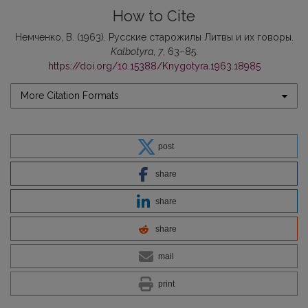
How to Cite
Немченко, В. (1963). Русские старожилы Литвы и их говоры.
Kalbotyra
,
7
, 63–85.
https://doi.org/10.15388/Knygotyra.1963.18985
More Citation Formats
post
share
share
share
mail
print