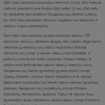
1667 metų bažnytinės pravoslavų reformos; 2) nuo 1667 metų iki
Lietuvos prijungimo prie Rusijos 1795 metais; 3) nuo 1795 metų
iki I pasaulinio karo pradžios. Daugiausia rusų atsikėlė i Lietuvą
po 1667 metų bažnytinės reformos, bėgdami nuo bažnyčios ir
valdžios organų persekiojimų.
Šiuo metu rusai-senbuviai gyvena įvairiuose Lietuvos TSR
rajonuose; vienur jų užtinkama daugiau, kitur mažiau. Pagal kaimo
vietovėse gyvenančių rusų skaičių respublikos teritorija
skirstoma į tris zonas: 1) šiaurės-vakarų zona (Žemaitija); 2)
pietryčių zona (buvęs lenkų okupuotas Vilniaus kraštas); 3)
vidurio zona (teritorija tarp šiaurės-vakarų ir pietryčių zonų).
Daugiausia rusų (kaimo gyventojų) gyvena vidurio zonoje
(Zarasų, Rokiškio, Jonavos, Kauno, Kaišiadorių ir kt. rajonai).
Skaičiuojant nuošimčiais nuo bendro kaimo vietovės gyventojų
skaičiaus, daugiausia rusų yra pietryčių zonoje (Vilniaus,
Švenčionių, Nemenčinės, Ignalinos, Trakų ir kt. rajonai). Rusų
gyvenvietės rečiau užtinkamos šiaurės-vakarų zonoje (Užvenčio,