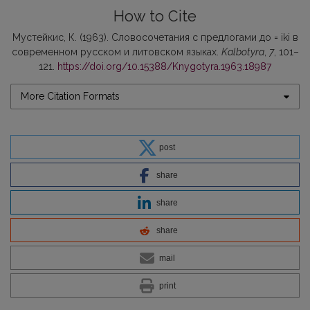
How to Cite
Мустейкис, К. (1963). Словосочетания с предлогами до = iki в
современном русском и литовском языках.
Kalbotyra
,
7
, 101–
121.
https://doi.org/10.15388/Knygotyra.1963.18987
More Citation Formats
post
share
share
share
mail
print