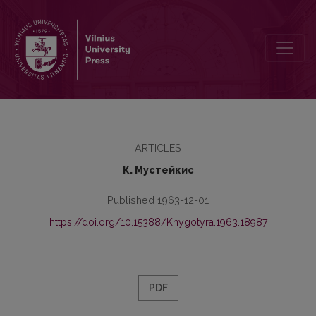
Словосочетания с предлогами до = iki в современном русском
ARTICLES
К. Мустейкис
Published 1963-12-01
https://doi.org/10.15388/Knygotyra.1963.18987
PDF