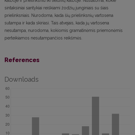
kalboje ir prielinksniu iki lietuvių kalboje. Nustatoma, kokie
sintaksiniai santykiai reiškiami žodžių junginiais su šiais
prielinksniais. Nurodoma, kada šių prielinksnių vartosena
sutampa ir kada skiriasi. Tais atvejais, kada jų vartosena
nesutampa, nurodoma, kokiomis gramatinėmis priemonėmis
perteikiamos nesutampančios reikšmės.
References
Downloads