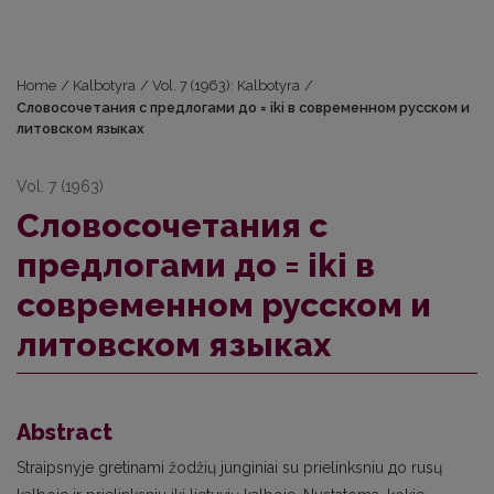
Home
/
Kalbotyra
/
Vol. 7 (1963): Kalbotyra
/
Словосочетания с предлогами до = iki в современном русском и
литовском языках
Vol. 7 (1963)
Словосочетания с
предлогами до = iki в
современном русском и
литовском языках
Abstract
Straipsnyje gretinami žodžių junginiai su prielinksniu до rusų