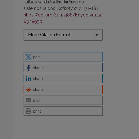
kalbos vardažodžio kirčiavimo
sistemos raidos.
Kalbotyra
,
7
, 171–181.
https://doi.org/10.15388/Knygotyra.19
63.18990
More Citation Formats
post
share
share
share
mail
print