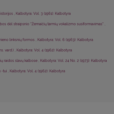
 istorijos
,
Kalbotyra: Vol. 3 (1961): Kalbotyra
abos dėl straipsnio “Žemaičių tarmių vokalizmo susiformavimas”
,
mieno linksnių formos
,
Kalbotyra: Vol. 6 (1963): Kalbotyra
s. vard.)
,
Kalbotyra: Vol. 4 (1962): Kalbotyra
žių raidos slavų kalbose
,
Kalbotyra: Vol. 24 No. 2 (1973): Kalbotyra
 -tui
,
Kalbotyra: Vol. 4 (1962): Kalbotyra