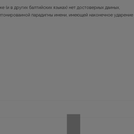
ке (и в других балтийских языках) нет достовериых даиных,
итонироваиной парадигмы имени, имеющей наконечное ударение