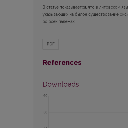
В статье показывается, что в литовском язы
указывающих на былое существование окс
во всех падежах.
PDF
References
Downloads