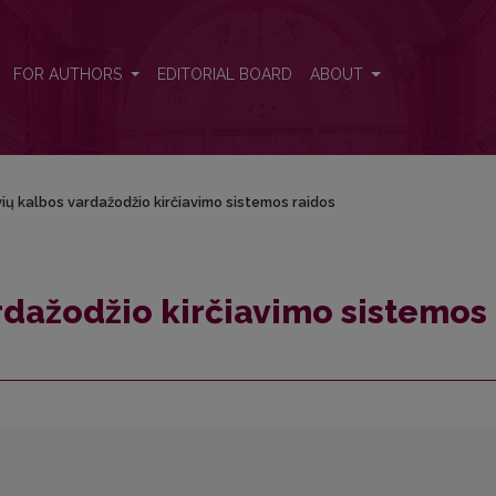
 raidos
FOR AUTHORS
EDITORIAL BOARD
ABOUT
vių kalbos vardažodžio kirčiavimo sistemos raidos
ardažodžio kirčiavimo sistemos