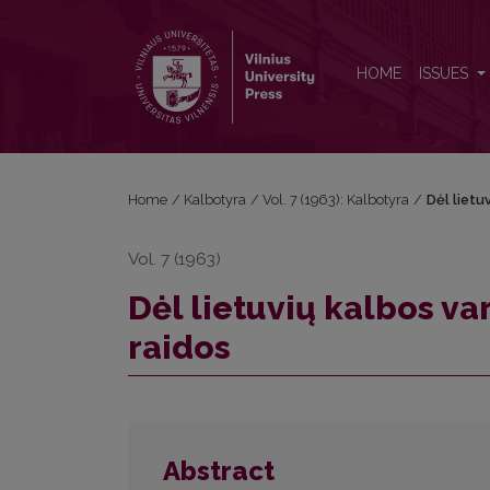
Dėl lietuvių kalbos vardažodžio kirčiavimo sistemos
HOME
ISSUES
Home
/
Kalbotyra
/
Vol. 7 (1963): Kalbotyra
/
Dėl lietu
Vol. 7 (1963)
Dėl lietuvių kalbos v
raidos
Abstract