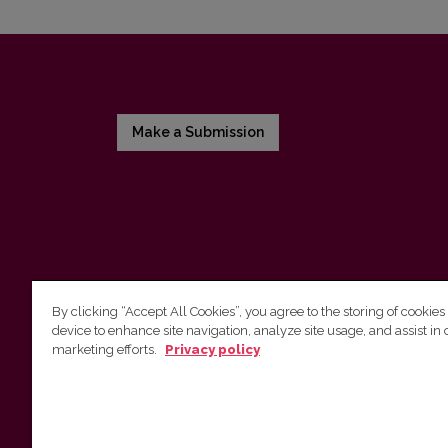
Make a Submission
By clicking “Accept All Cookies”, you agree to the storing of cookies
device to enhance site navigation, analyze site usage, and assist in 
Vilniaus universiteto leidykla
marketing efforts.
Privacy policy
Tel. (8 5) 268 7184, El. paštas
info@leidykla.vu.lt
Saulėtekio al. 9, III rūmai, LT-10222 Vilnius
https://www.leidykla.vu.lt