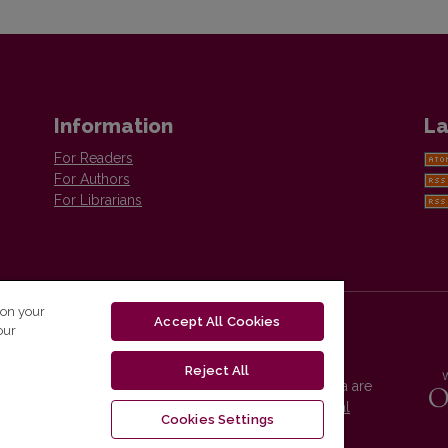
Information
La
For Readers
For Authors
For Librarians
 on your
Accept All Cookies
our
Reject All
Vilnius University Press platform and metadata are
distributed by
Creative Commons International
Cookies Settings
License
.