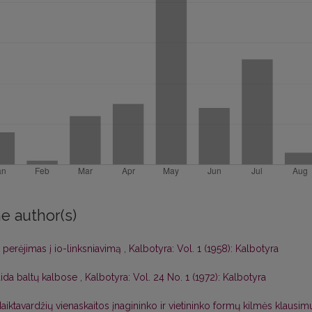
e author(s)
ų perėjimas į io-linksniavimą
,
Kalbotyra: Vol. 1 (1958): Kalbotyra
aida baltų kalbose
,
Kalbotyra: Vol. 24 No. 1 (1972): Kalbotyra
aiktavardžių vienaskaitos įnagininko ir vietininko formų kilmės klausi