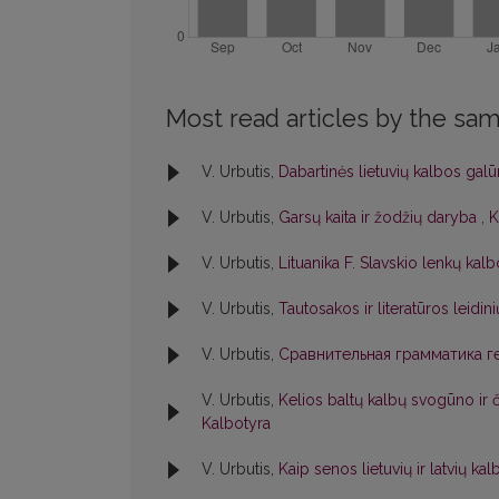
Most read articles by the sam
V. Urbutis,
Dabartinės lietuvių kalbos gal
V. Urbutis,
Garsų kaita ir žodžių daryba
,
K
V. Urbutis,
Lituanika F. Slavskio lenkų ka
V. Urbutis,
Tautosakos ir literatūros leidin
V. Urbutis,
Сравнительная грамматика ге
V. Urbutis,
Kelios baltų kalbų svogūno i
Kalbotyra
V. Urbutis,
Kaip senos lietuvių ir latvių ka