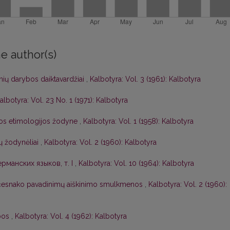
e author(s)
ūnių darybos daiktavardžiai
,
Kalbotyra: Vol. 3 (1961): Kalbotyra
albotyra: Vol. 23 No. 1 (1971): Kalbotyra
lbos etimologijos žodyne
,
Kalbotyra: Vol. 1 (1958): Kalbotyra
ių žodynėliai
,
Kalbotyra: Vol. 2 (1960): Kalbotyra
рманских языков, т. I
,
Kalbotyra: Vol. 10 (1964): Kalbotyra
r česnako pavadinimų aiškinimo smulkmenos
,
Kalbotyra: Vol. 2 (1960):
lbos
,
Kalbotyra: Vol. 4 (1962): Kalbotyra