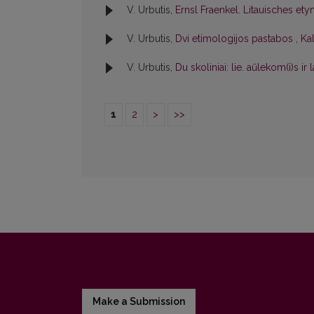
V. Urbutis,
Ernsl Fraenkel. Litauisches 
V. Urbutis,
Dvi etimologijos pastabos
,
Kal
V. Urbutis,
Du skoliniai: lie. aũlekom(i)s ir 
1
2
>
>>
Make a Submission