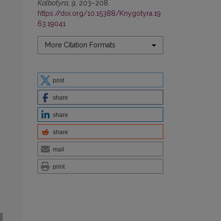
Kalbotyra
,
9
, 203–208.
https://doi.org/10.15388/Knygotyra.19
63.19041
More Citation Formats
post
share
share
share
mail
print