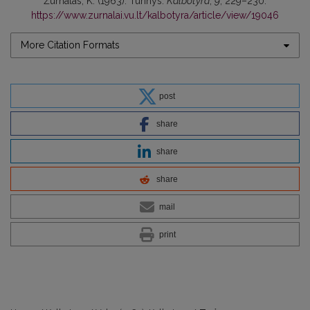
Žurnalas, K. (1963). Turinys.
Kalbotyra
,
9
, 229–230.
https://www.zurnalai.vu.lt/kalbotyra/article/view/19046
More Citation Formats
post
share
share
share
mail
print