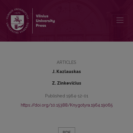
Kelios pastabos dėl straipsnio “Žemaičių tarmių vokalizmo susifor
ARTICLES
J. Kazlauskas
Z. Zinkevičius
Published 1964-12-01
https://doi.org/10.15388/Knygotyra.1964.19065
PDF