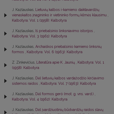
J. Kazlauskas,
Lietuvių kalbos i-kamieno daiktavardžių
vienaskaitos įnagininko ir vietininko formų kilmės klausimu
,
Kalbotyra: Vol. 1 (1958): Kalbotyra
J. Kazlauskas,
Iš priebalsinio linksniavimo istorijos
,
Kalbotyra: Vol. 3 (1961): Kalbotyra
J. Kazlauskas,
Archaiškos priebalsinio kamieno linksnių
formos
,
Kalbotyra: Vol. 6 (1963): Kalbotyra
Z. Zinkevičius,
Literatūra apie K. Jaunių
,
Kalbotyra: Vol. 1
(1958): Kalbotyra
J. Kazlauskas,
Dėl lietuvių kalbos vardažodžio kirčiavimo
sistemos raidos
,
Kalbotyra: Vol. 7 (1963): Kalbotyra
J. Kazlauskas,
Dėl formos geró (mot. g. vns. vard.)
,
Kalbotyra: Vol. 4 (1962): Kalbotyra
J. Kazlauskas,
Dėl įvardžiuotinių būdvardžių raidos slavų