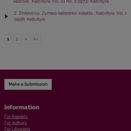
kalbose
,
Kalbotyra: Vol. 24 No. 2 (1973): Kalbotyra
Z. Zinkevičius,
Žymaus kalbininko sukaktis
,
Kalbotyra: Vol. 1
(1958): Kalbotyra
1
2
>
>>
Make a Submission
Information
For Readers
For Authors
For Librarians