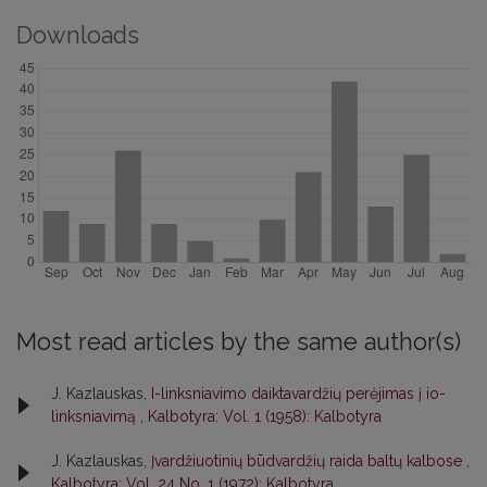
Downloads
Most read articles by the same author(s)
J. Kazlauskas,
I-linksniavimo daiktavardžių perėjimas į io-
linksniavimą
,
Kalbotyra: Vol. 1 (1958): Kalbotyra
J. Kazlauskas,
Įvardžiuotinių būdvardžių raida baltų kalbose
,
Kalbotyra: Vol. 24 No. 1 (1972): Kalbotyra