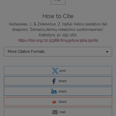
How to Cite
Kazlauskas, J., & Zinkevičius, Z. (1964). Kelios pastabos dėl
straipsnio “Žemaičių tarmių vokalizmo susiformavimas”.
Kalbotyra
,
10
, 255–260.
https://doi.org/10.15388/Knygotyra.1964.19065
More Citation Formats
post
share
share
share
mail