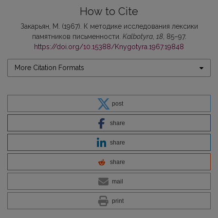
How to Cite
Закарьян, М. (1967). К методике исследования лексики
памятников письменности.
Kalbotyra
,
18
, 85–97.
https://doi.org/10.15388/Knygotyra.1967.19848
More Citation Formats
post
share
share
share
mail
print