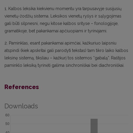
1. Kalbos leksika kiekvienu momentu yra tarpusavyje susijusių
vienetų-žodžių sistema. Leksikos vienetų ryšys ir sąlygojimas
gali būti silpnesni, negu kitose kalbos srityse – fonologijoje,
gramatikoje, bet pakankamai apčiuopiami ir tyrinėjami.
2. Paminklas, esant pakankamai apimčiai, kažkuriuo laipsniu
atspindi (kiek apskritai gali parodyti tekstas) tam tikro laiko kalbos
leksinę sistemą, tiksliau – kažkurį tos sistemos “gabalą”. Raštijos
paminklo leksiką tyrinėti galima sinchroniškai bei diachroniškai.
References
Downloads