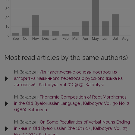
Most read articles by the same author(s)
М. Закарьян,
Лингвистические основы построения
алгоритма машинного перевода с русского языка на
литовский
,
Kalbotyra: Vol. 7 (1963): Kalbotyra
М. Закарьян,
Phonemic Composition of Root Morphemes
in the Old Byelorussian Language
,
Kalbotyra: Vol. 30 No. 2
(1980): Kalbotyra
М. Закарьян,
On Some Peculiarities of Verbal Nouns Ending
in -нье in Old Byelorussian (the 16th c.)
,
Kalbotyra: Vol. 23
No. 2 (1972): Kalbotyra