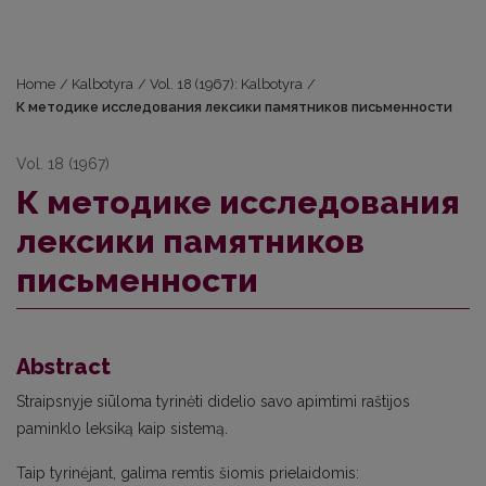
Home
/
Kalbotyra
/
Vol. 18 (1967): Kalbotyra
/
К методике исследования лексики памятников письменности
Vol. 18 (1967)
К методике исследования
лексики памятников
письменности
Abstract
Straipsnyje siūloma tyrinėti didelio savo apimtimi raštijos
paminklo leksiką kaip sistemą.
Taip tyrinėjant, galima remtis šiomis prielaidomis: