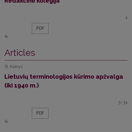
Redakcinė kolegija
4
PDF
Articles
St. Keinys
Lietuvių terminologijos kūrimo apžvalga
(iki 1940 m.)
5–34
PDF