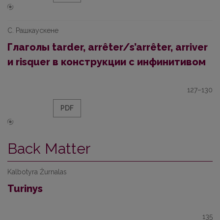
С. Рашкаускене
Глaголы tarder, arrêter/s’arrêter, arriver
и risquer в конструкции с инфинитивом
127–130
PDF
Back Matter
Kalbotyra Žurnalas
Turinys
135