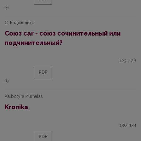
С. Каджюлите
Союз car - союз сочинительный или
подчинительный?
123–126
PDF
Kalbotyra Žurnalas
Kronika
130–134
PDF