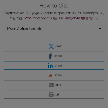
How to Cite
Рауделюнас, В. (1969). Yкpaiнськi грамоти XV ст.
Kalbotyra
,
20
,
125–133.
https://doi.org/10.15388/Knygotyra.1969.19865
More Citation Formats
post
share
share
share
mail
print