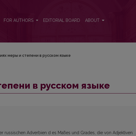
FOR AUTHORS
EDITORIAL BOARD
ABOUT
иях меры и степени в русском языке
тепени в русском языке
der russischen Adverbien d es Maßes und Grades, die von Adjektiven