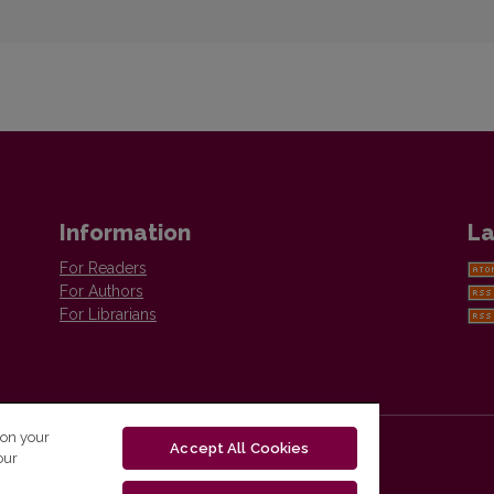
Information
La
For Readers
For Authors
For Librarians
 on your
Accept All Cookies
our