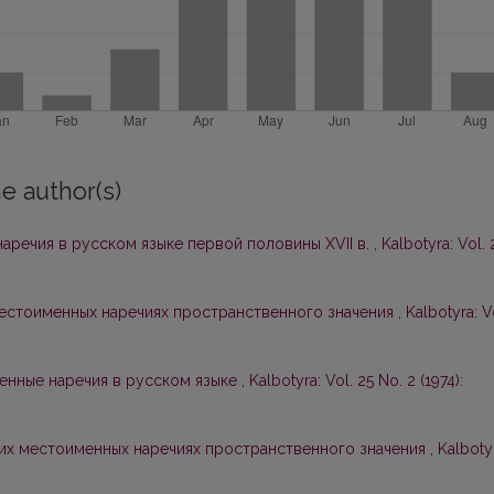
e author(s)
аречия в русском языке первой половины XVII в.
,
Kalbotyra: Vol. 
естоименных наречиях пространственного значения
,
Kalbotyra: V
енные наречия в русском языке
,
Kalbotyra: Vol. 25 No. 2 (1974):
их местоименных наречиях пространственного значения
,
Kalboty