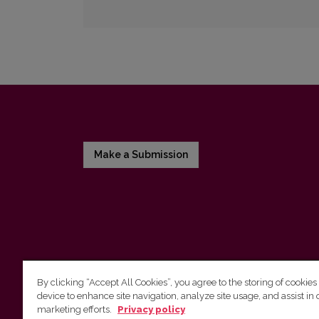
Make a Submission
By clicking “Accept All Cookies”, you agree to the storing of cookies
device to enhance site navigation, analyze site usage, and assist in 
Vilniaus universiteto leidykla
marketing efforts.
Privacy policy