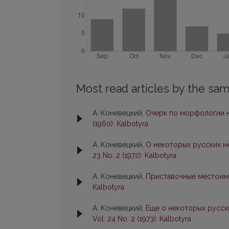
Most read articles by the sam
А. Коневецкий,
Очерк по морфологии н
(1960): Kalbotyra
А. Коневецкий,
О некоторых русских м
23 No. 2 (1972): Kalbotyra
А. Коневецкий,
Приставочные местоим
Kalbotyra
А. Коневецкий,
Еще о некоторых русск
Vol. 24 No. 2 (1973): Kalbotyra