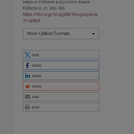
меры и степени в русском языке.
Kalbotyra
,
21
, 165–181.
https://doi.org/10.15388/Knygotyra.19
70.19896
More Citation Formats
post
s
share
share
share
mail
print