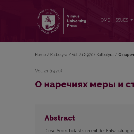
О наречиях меры и степени в русском языке
HOME
ISSUES
Home
/
Kalbotyra
/
Vol. 21 (1970): Kalbotyra
/
О нареч
Vol. 21 (1970)
О наречиях меры и с
Abstract
Diese Arbeit befaßt sich mit der Entwicklung 