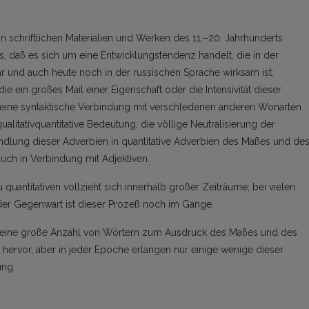
 schriftlichen Materialien und Werken des 11.–20. Jahrhunderts
s, daß es sich um eine Entwicklungstendenz handelt, die in der
 und auch heute noch in der russischen Sprache wirksam ist:
die ein großes Mail einer Eigenschaft oder die Intensivität dieser
e eine syntaktische Verbindung mit verschledenen anderen Wonarten
alitativquantitative Bedeutung; die völlige Neutralisierung der
ndlung dieser Adverbien in quantitative Adverbien des Maßes und de
uch in Verbindung mit Adjektiven.
 quantitativen vollzieht sich innerhalb großer Zeiträume; bei vielen
 der Gegenwart ist dieser Prozeß noch im Gange.
ng eine große Anzahl von Wörtern zum Ausdruck des Maßes und des
hervor, aber in jeder Epoche erlangen nur einige wenige dieser
ung.