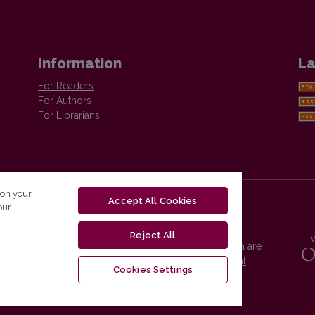
Information
La
For Readers
For Authors
For Librarians
 on your
Accept All Cookies
our
Reject All
Vilnius University Press platform and metadata are
distributed by
Creative Commons International
Cookies Settings
License
.