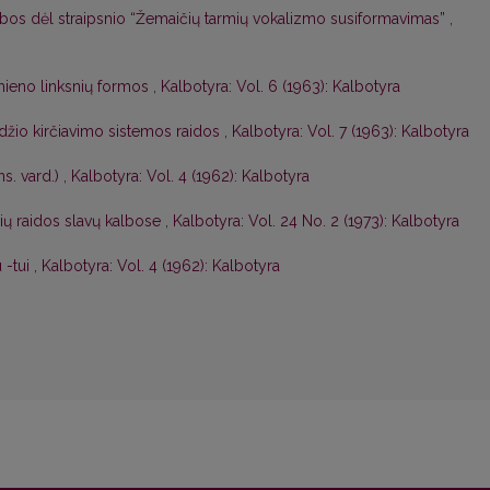
abos dėl straipsnio “Žemaičių tarmių vokalizmo susiformavimas”
,
mieno linksnių formos
,
Kalbotyra: Vol. 6 (1963): Kalbotyra
odžio kirčiavimo sistemos raidos
,
Kalbotyra: Vol. 7 (1963): Kalbotyra
s. vard.)
,
Kalbotyra: Vol. 4 (1962): Kalbotyra
žių raidos slavų kalbose
,
Kalbotyra: Vol. 24 No. 2 (1973): Kalbotyra
 -tui
,
Kalbotyra: Vol. 4 (1962): Kalbotyra