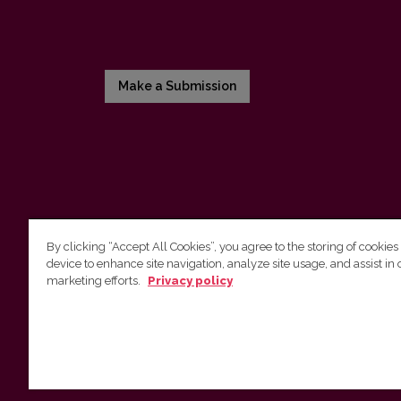
Make a Submission
By clicking “Accept All Cookies”, you agree to the storing of cookies
device to enhance site navigation, analyze site usage, and assist in 
Vilniaus universiteto leidykla
marketing efforts.
Privacy policy
Tel. (8 5) 268 7184, El. paštas
info@leidykla.vu.lt
Saulėtekio al. 9, III rūmai, LT-10222 Vilnius
https://www.leidykla.vu.lt