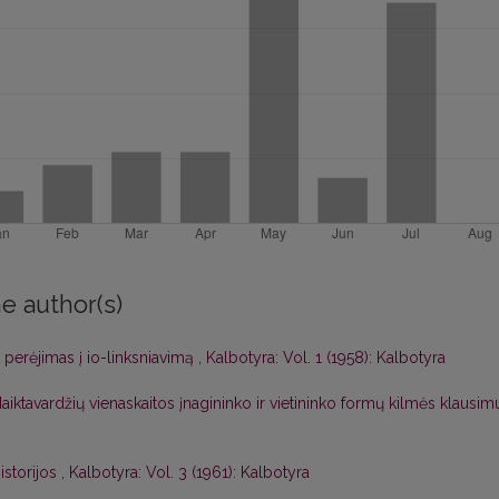
e author(s)
ų perėjimas į io-linksniavimą
,
Kalbotyra: Vol. 1 (1958): Kalbotyra
aiktavardžių vienaskaitos įnagininko ir vietininko formų kilmės klausi
 istorijos
,
Kalbotyra: Vol. 3 (1961): Kalbotyra