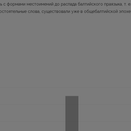
ь с формами местоимений до распада балтийского праязыка, т. е
мостоятельные слова, существовали уже в общебалтийской эпохе