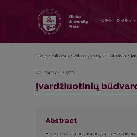
Įvardžiuotinių būdvardžių raida baltų kalbose
HOME
ISSUES
Home
/
Kalbotyra
/
Vol. 24 No. 1 (1972): Kalbotyra
/
Įva
Vol. 24 No. 1 (1972)
Įvardžiuotinių būdvar
Abstract
В статье на основании богатого материала