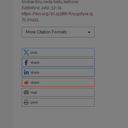
būdvardžių raida baltų kalbose.
.
Kalbotyra
,
24
(1), 57–74.
.
https://doi.org/10.15388/Knygotyra.19
72.20425
More Citation Formats
post
share
share
share
mail
print