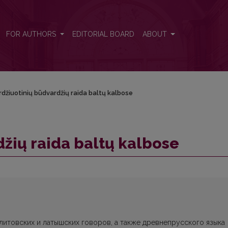
FOR AUTHORS
EDITORIAL BOARD
ABOUT
rdžiuotinių būdvardžių raida baltų kalbose
džių raida baltų kalbose
 литовских и латышских говоров, а также древнепрусского языка