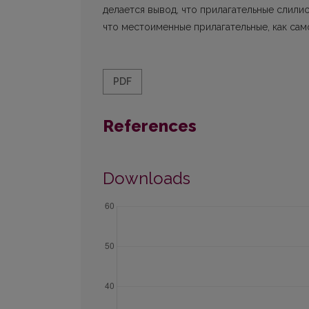
делается вывод, что прилагательные слилис
что местоименные прилагательные, как са
PDF
References
Downloads