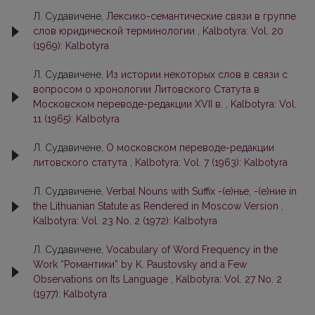
Л. Судавичене,
Лексико-семантические связи в группе
слов юридической терминологии
,
Kalbotyra: Vol. 20
(1969): Kalbotyra
Л. Судавичене,
Из истории некоторых слов в связи с
вопросом о хронологии Литовского Статута в
Московском переводе-редакции XVII в.
,
Kalbotyra: Vol.
11 (1965): Kalbotyra
Л. Судавичене,
О московском переводе-редакции
литовского статута
,
Kalbotyra: Vol. 7 (1963): Kalbotyra
Л. Судавичене,
Verbal Nouns with Suffix -(е)нье, -(е)ние in
the Lithuanian Statute as Rendered in Moscow Version
,
Kalbotyra: Vol. 23 No. 2 (1972): Kalbotyra
Л. Судавичене,
Vocabulary of Word Frequency in the
Work “Романтики” by K. Paustovsky and a Few
Observations on Its Language
,
Kalbotyra: Vol. 27 No. 2
(1977): Kalbotyra