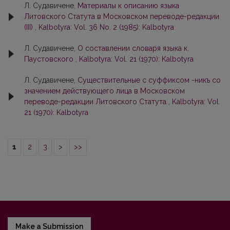
Л. Судавичене,
Материалы к описанию языка
Литовского Статута в Московском переводе-редакции
(III)
,
Kalbotyra: Vol. 36 No. 2 (1985): Kalbotyra
Л. Судавичене,
О составлении словаря языка к.
Паустовского
,
Kalbotyra: Vol. 21 (1970): Kalbotyra
Л. Судавичене,
Существительные с суффиксом -никъ со
значением действующего лица в Московском
переводе-редакции Литовского Статута
,
Kalbotyra: Vol.
21 (1970): Kalbotyra
1
2
3
>
>>
Make a Submission