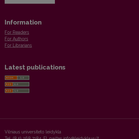
Information
For Readers
For Authors
For Librarians
Latest publications
Vilniaus universiteto leidykla
Tel. (8 5) 268 7184, El. paštas
info@leidykla.vu.lt