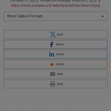
Žurnalas, K. (1973). Redakcinė kolegija.
Kalbotyra
,
25
(3), 4.
https://www.zurnalai.vu.lt/kalbotyra/article/view/20509
More Citation Formats
post
share
share
share
mail
print