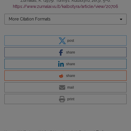
Žurnalas, K. (1975). Turinys.
Kalbotyra
,
26
(3), 5–6.
https://www.zurnalai.vu.lt/kalbotyra/article/view/20706
More Citation Formats
post
share
share
share
mail
print