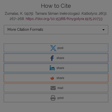
How to Cite
Žurnalas, K. (1975). Tamara Silman (nekrologas).
Kalbotyra
,
26
(3),
267–268.
https://doi.org/10.15388/Knygotyra.1975.20733
More Citation Formats
post
share
share
share
mail
print