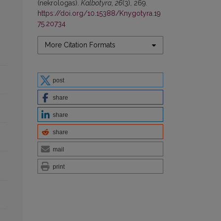
(nekrologas).
Kalbotyra
,
26
(3), 269.
https://doi.org/10.15388/Knygotyra.19
75.20734
More Citation Formats
post
share
share
share
mail
print