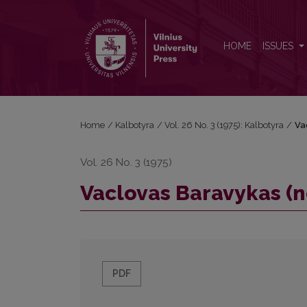
Vaclovas Baravykas (nekrologas)
HOME
ISSUES
Home
/
Kalbotyra
/
Vol. 26 No. 3 (1975): Kalbotyra
/
Va
Vol. 26 No. 3 (1975)
Vaclovas Baravykas (
PDF