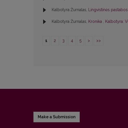
Kalbotyra Žurnalas,
Lingvistinės pastabo
Kalbotyra Žurnalas,
Kronika
,
Kalbotyra: V
1
2
3
4
5
>
>>
Make a Submission