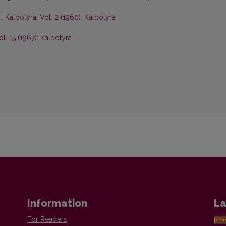
s
,
Kalbotyra: Vol. 2 (1960): Kalbotyra
ol. 15 (1967): Kalbotyra
Information
La
For Readers