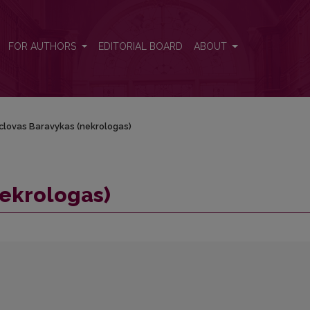
FOR AUTHORS
EDITORIAL BOARD
ABOUT
clovas Baravykas (nekrologas)
nekrologas)