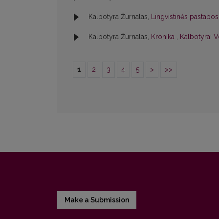
Kalbotyra Žurnalas,
Lingvistinės pastabo
Kalbotyra Žurnalas,
Kronika
,
Kalbotyra: V
1
2
3
4
5
>
>>
Make a Submission