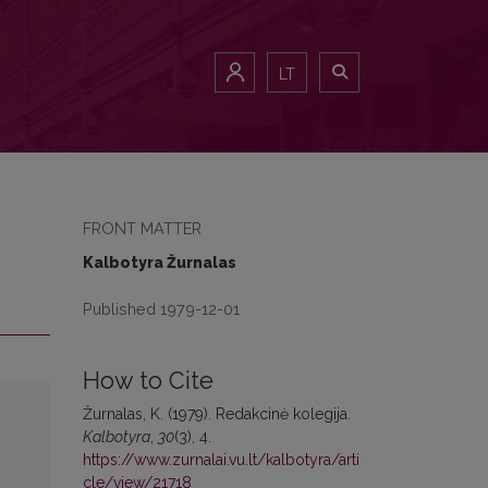
LT
FRONT MATTER
Kalbotyra Žurnalas
Published 1979-12-01
How to Cite
Žurnalas, K. (1979). Redakcinė kolegija.
Kalbotyra
,
30
(3), 4.
https://www.zurnalai.vu.lt/kalbotyra/arti
cle/view/21718