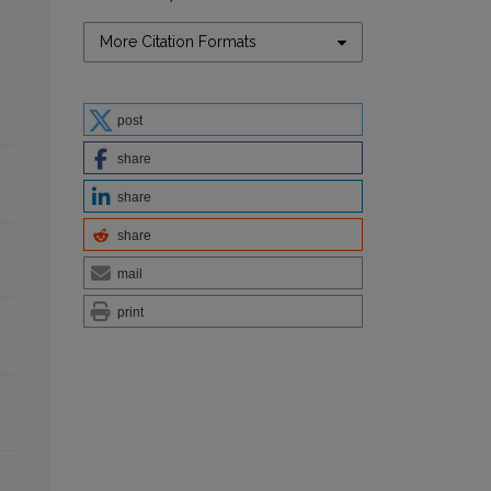
More Citation Formats
post
share
share
share
mail
print