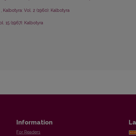
s
,
Kalbotyra: Vol. 2 (1960): Kalbotyra
ol. 15 (1967): Kalbotyra
Information
La
For Readers