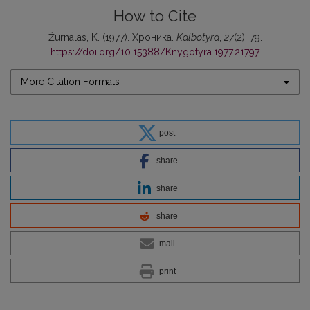
How to Cite
Žurnalas, K. (1977). Хроника.
Kalbotyra
,
27
(2), 79.
https://doi.org/10.15388/Knygotyra.1977.21797
More Citation Formats
post
share
share
share
mail
print