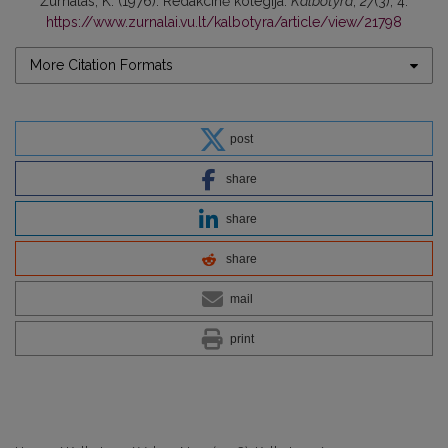
Žurnalas, K. (1976). Redakcinė kolegija.
Kalbotyra
,
27
(3), 4.
https://www.zurnalai.vu.lt/kalbotyra/article/view/21798
More Citation Formats
post
share
share
share
mail
print