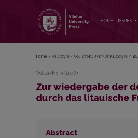
Zur wiedergabe der deutschen Zukunftstempora dur
HOME
ISSUES
Home
/
Kalbotyra
/
Vol. 29 No. 4 (1978): Kalbotyra
/
Zu
Vol. 29 No. 4 (1978)
Zur wiedergabe der 
durch das litauische F
Abstract