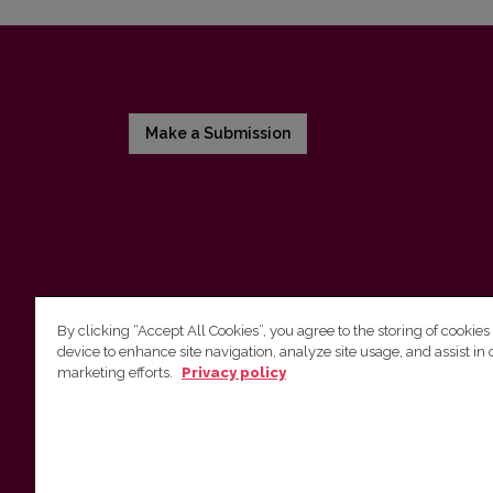
Make a Submission
By clicking “Accept All Cookies”, you agree to the storing of cookies
device to enhance site navigation, analyze site usage, and assist in 
Vilniaus universiteto leidykla
marketing efforts.
Privacy policy
Tel. (8 5) 268 7184, El. paštas
info@leidykla.vu.lt
Saulėtekio al. 9, III rūmai, LT-10222 Vilnius
https://www.leidykla.vu.lt