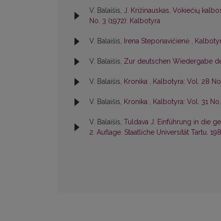
V. Balaišis,
J. Križinauskas, Vokiečių kalbos
No. 3 (1972): Kalbotyra
V. Balaišis,
Irena Steponavičienė
,
Kalbotyr
V. Balaišis,
Zur deutschen Wiedergabe des
V. Balaišis,
Kronika
,
Kalbotyra: Vol. 28 No.
V. Balaišis,
Kronika
,
Kalbotyra: Vol. 31 No.
V. Balaišis,
Tuldava J. Einführung in die g
2. Auflage. Staatliche Universität Tartu. 19