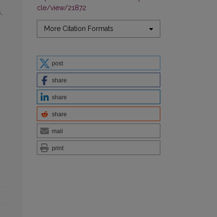
cle/view/21872
,
More Citation Formats
post
share
share
share
mail
print