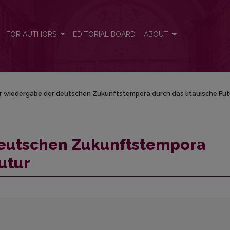
ch das litauische Futur
FOR AUTHORS
EDITORIAL BOARD
ABOUT
r wiedergabe der deutschen Zukunftstempora durch das litauische Fut
deutschen Zukunftstempora
utur