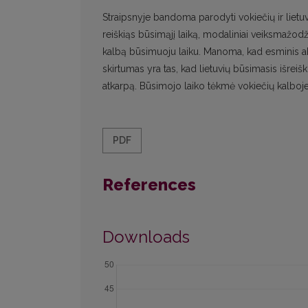
Straipsnyje bandoma parodyti vokiečių ir lietu
reiškiąs būsimąjį laiką, modaliniai veiksmažodži
kalbą būsimuoju laiku. Manoma, kad esminis abi
skirtumas yra tas, kad lietuvių būsimasis išreiš
atkarpą. Būsimojo laiko tėkmė vokiečių kalboje
PDF
References
Downloads