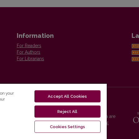
Information
La
For Readers
For Authors
For Librarians
 on your
Accept All Cookies
our
Reject All
Vilnius University Press platform and metadata are
distributed by
Creative Commons International
Cookies Settings
License
.