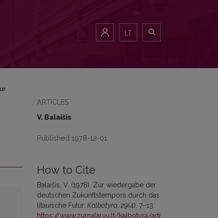
LT
ur
ARTICLES
V. Balaišis
Published 1978-12-01
How to Cite
Balaišis, V. (1978). Zur wiedergabe der
deutschen Zukunftstempora durch das
litauische Futur.
Kalbotyra
,
29
(4), 7–13.
https://www.zurnalai.vu.lt/kalbotyra/arti