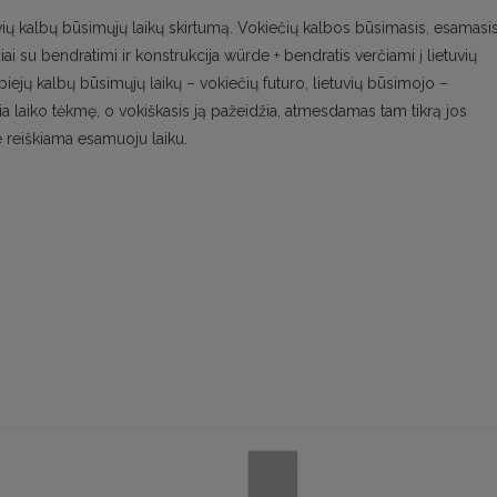
vių kalbų būsimųjų laikų skirtumą. Vokiečių kalbos būsimasis, esamasis
ai su bendratimi ir konstrukcija würde + bendratis verčiami į lietuvių
ejų kalbų būsimųjų laikų – vokiečių futuro, lietuvių būsimojo –
kia laiko tėkmę, o vokiškasis ją pažeidžia, atmesdamas tam tikrą jos
 reiškiama esamuoju laiku.