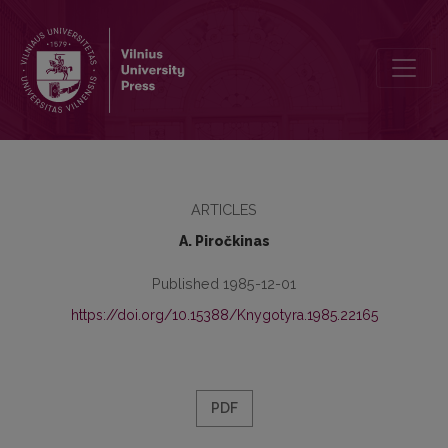
Dėl “Jono Jablonskio laiškų” korektūros klaidų
ARTICLES
A. Piročkinas
Published 1985-12-01
https://doi.org/10.15388/Knygotyra.1985.22165
PDF