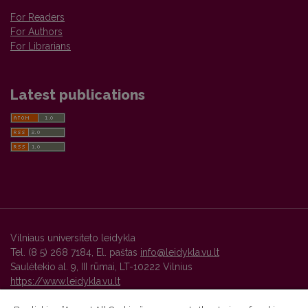
For Readers
For Authors
For Librarians
Latest publications
Vilniaus universiteto leidykla
Tel. (8 5) 268 7184, El. paštas
info@leidykla.vu.lt
Saulėtekio al. 9, III rūmai, LT-10222 Vilnius
https://www.leidykla.vu.lt