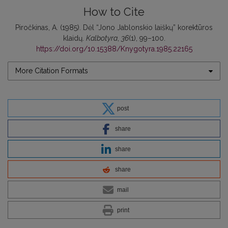
How to Cite
Piročkinas, A. (1985). Dėl “Jono Jablonskio laiškų” korektūros
klaidų.
Kalbotyra
,
36
(1), 99–100.
https://doi.org/10.15388/Knygotyra.1985.22165
More Citation Formats
post
share
share
share
mail
print